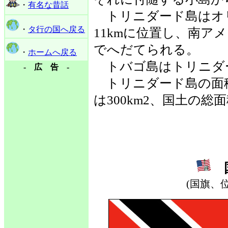
・
有名な昔話
トリニダード島はオ
・
タ行の国へ戻る
11kmに位置し、南ア
でへだてられる。
・
ホームへ戻る
トバゴ島はトリニダー
- 広 告 -
トリニダード島の面積は
は300km2、国土の総面
国
(国旗、