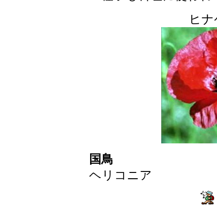
ヒナ
国鳥
ヘリコニア