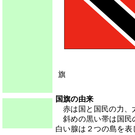
国旗の由来
赤は国と国民の力、
斜めの黒い帯は国民
白い腺は２つの島を表