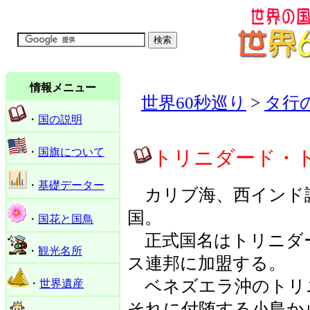
情報メニュー
世界60秒巡り
>
タ行
・
国の説明
・
国旗について
トリニダード・トバゴ 
・
基礎データー
カリブ海、西インド
国。
・
国花と国鳥
正式国名はトリニダ
・
観光名所
ス連邦に加盟する。
ベネズエラ沖のトリ
・
世界遺産
それに付随する小島か