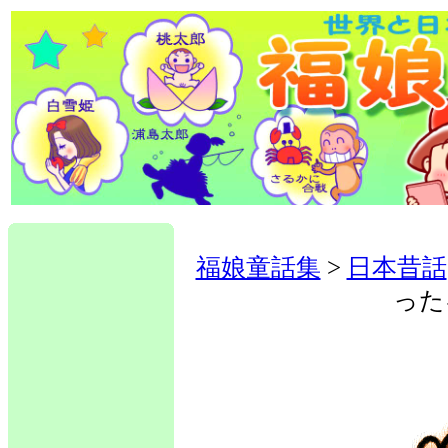
福娘童話集
>
日本昔話
った