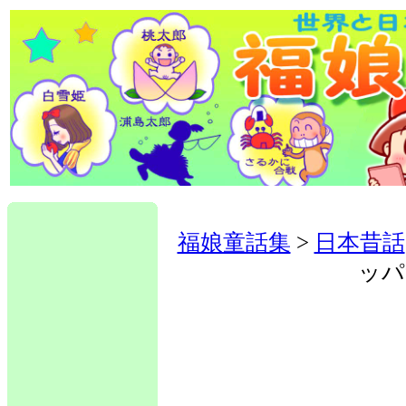
福娘童話集
>
日本昔話
ッパ