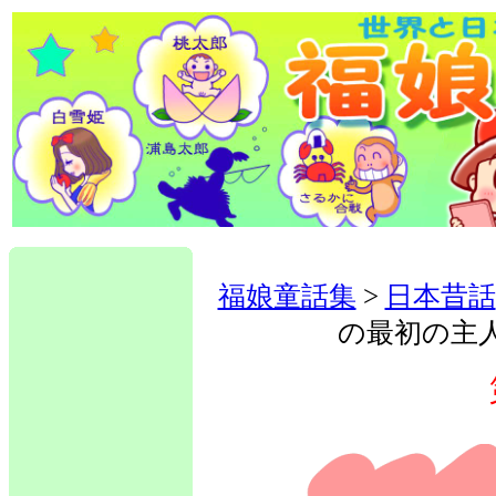
福娘童話集
>
日本昔話
の最初の主