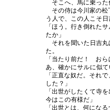
そこへ、馬に乗った
その侍は今川家の松下
う人で、この人こそ日
「ほう。行き倒れたサ
たか」
それを聞いた日吉丸
た。
「当たり前だ！ おら
あ、確かにサルに似て
「正直な奴だ。それで
した？」
「出世がしたくて寺を
今はこの有様だ」
「出世とは、何になる