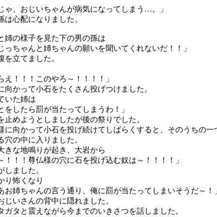
じゃ、おじいちゃんが病気になってしまう…。」
は心配になりました。
姉の様子を見た下の男の孫は
じっちゃんと姉ちゃんの願いを聞いてくれないだ！！」
腹を立てました。
らえ！！！このやろ～！！！！」
に向かって小石をたくさん投げつけました。
ていた姉は
とをしたら罰が当たってしまうわ！」
を止めようとしましたが後の祭りでした。
に向かって小石を投げ続けてしばらくすると、そのうちの一
る穴の中に入りました。
きな地鳴りが起き、大岩から
～！！！尊仏様の穴に石を投げ込む奴は～！！！！」
がしました。
かり怖くなり
あお姉ちゃんの言う通り、俺に罰が当たってしまいそうだ～！
おじいさんの背中に隠れました。
ガタと震えながら今までのいきさつを話しました。