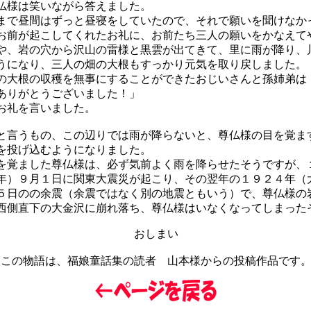
様は笑いながら答えました。
まで昼間はずっと昼寝をしていたので、それで願いを聞けなか
お前が起こしてくれたお礼に、お前たち三人の願いをかなえて
や、岩の穴から沢山の雷様と黒雲が出てきて、里に雨が降り、
うになり、三人の畑の大根もすっかり元気を取り戻しました。
大根の収穫を無事にすることができたおじいさんと孫姉弟は
ありがとうございました！」
お礼を言いました。
言うもの、この辺りでは雨が降らないと、尊仏様の目を覚ま
を投げ込むようになりました。
覚ました尊仏様は、必ず気前よく雨を降らせたそうですが、
年）９月１日に関東大震災が起こり、その翌年の１９２４年（
５日のの余震（余震ではなく別の地震ともいう）で、尊仏様の
西側直下の大金沢に崩れ落ち、尊仏様はいなくなってしまった
おしまい
この物語は、福娘童話集の読者 山本様からの投稿作品です