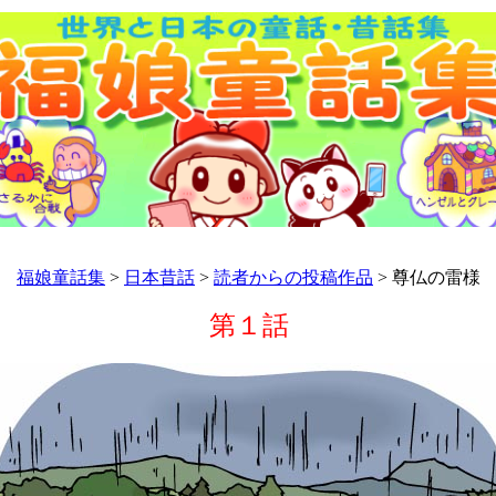
福娘童話集
>
日本昔話
>
読者からの投稿作品
> 尊仏の雷様
第１話