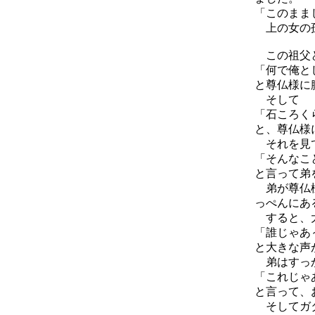
「このまま
上の女の孫
この祖父と
「何で俺と
と尊仏様に
そして
「石ころく
と、尊仏様
それを見
「そんなこ
と言って弟
弟が尊仏様
っぺんにあ
すると、大
「誰じゃあ
と大きな声
弟はすっ
「これじゃ
と言って、
そしてガタ