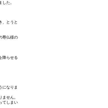
ました。
き、とうと
の尊仏様の
を降らせる
うになりま
りません。
ってしまい