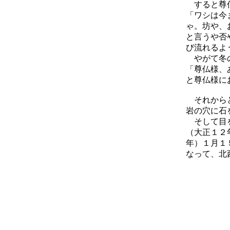
すると尊仏
「ワシは今
ゃ。坊や、
と言うや否
び流れるよ
やがて冬の
「尊仏様、
と尊仏様に
それからと
岩の穴に石
そして目を
（大正１２
年）１月１
なって、北