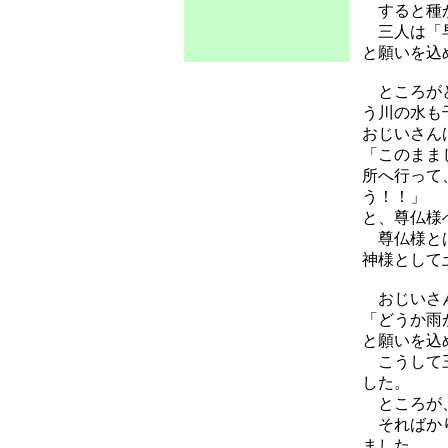
すると種か
三人は「早
と願いを込
ところがど
う川の水も
おじいさん
「このまま
所へ行って
う！！」
と、尊仏様
尊仏様とは
神様として
おじいさん
「どうか雨
と願いを込
こうして三
した。
ところが、
そればかり
ました。