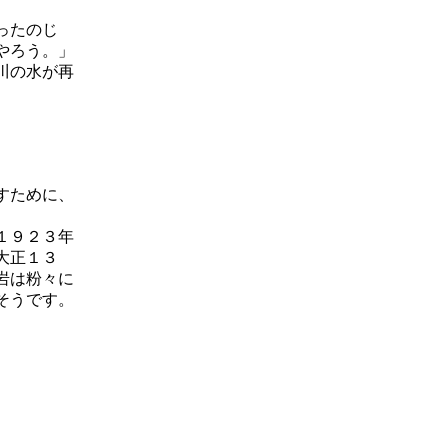
ったのじ
やろう。」
川の水が再
すために、
１９２３年
大正１３
岩は粉々に
そうです。
。