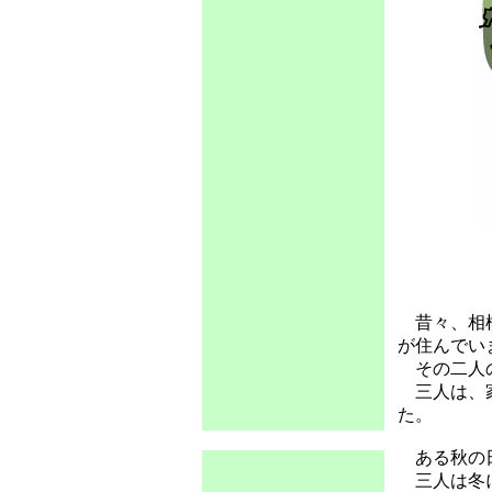
昔々、相模
が住んでい
その二人の
三人は、家
た。
ある秋の
三人は冬に