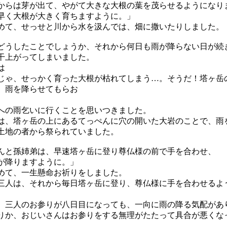
らは芽が出て、やがて大きな大根の葉を茂らせるようになり
く大根が大きく育ちますように。」
めて、せっせと川から水を汲んでは、畑に撒いたりしました。
うしたことでしょうか、それから何日も雨が降らない日が続
干上がってしまいました。
は
じゃ、せっかく育った大根が枯れてしまう…。そうだ！塔ヶ岳
、雨を降らせてもらお
への雨乞いに行くことを思いつきました。
、塔ヶ岳の上にあるてっぺんに穴の開いた大岩のことで、雨
土地の者から祭られていました。
と孫姉弟は、早速塔ヶ岳に登り尊仏様の前で手を合わせ、
が降りますように。」
めて、一生懸命お祈りをしました。
人は、それから毎日塔ヶ岳に登り、尊仏様に手を合わせるよ
三人のお参りが八日目になっても、一向に雨の降る気配があ
か、おじいさんはお参りをする無理がたたって具合が悪くな