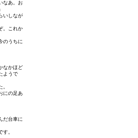
いなあ。お
」
らいしなが
ぞ。これか
今のうちに
かなかほど
たようで
た。
おにの足あ
。
んだ台車に
です。