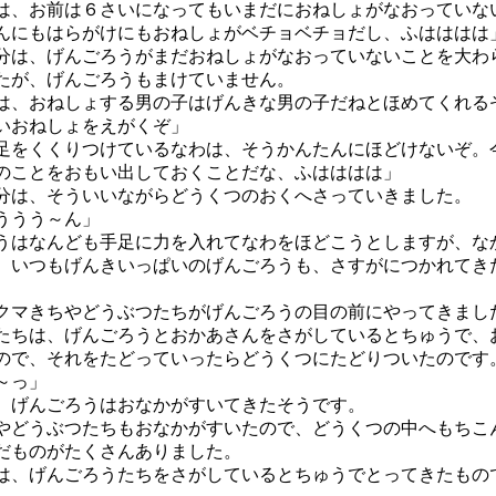
は、お前は６さいになってもいまだにおねしょがなおっていな
んにもはらがけにもおねしょがベチョベチョだし、ふはははは
は、げんごろうがまだおねしょがなおっていないことを大わ
たが、げんごろうもまけていません。
は、おねしょする男の子はげんきな男の子だねとほめてくれる
いおねしょをえがくぞ」
足をくくりつけているなわは、そうかんたんにほどけないぞ。
のことをおもい出しておくことだな、ふはははは」
は、そういいながらどうくつのおくへさっていきました。
ううう～ん」
はなんども手足に力を入れてなわをほどこうとしますが、な
 いつもげんきいっぱいのげんごろうも、さすがにつかれてき
マきちやどうぶつたちがげんごろうの目の前にやってきまし
ちは、げんごろうとおかあさんをさがしているとちゅうで、
ので、それをたどっていったらどうくつにたどりついたのです
～っ」
げんごろうはおなかがすいてきたそうです。
どうぶつたちもおなかがすいたので、どうくつの中へもちこ
だものがたくさんありました。
、げんごろうたちをさがしているとちゅうでとってきたもの