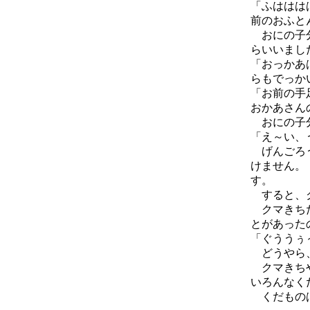
「ふははは
前のおふと
おにの子分
らいいまし
「おっかあ
らもでっか
「お前の手
おかあさん
おにの子分
「え～い、
げんごろう
けません。
す。
すると、ク
クマきちた
とがあった
「ぐううぅ
どうやら、
クマきちや
いろんなく
くだものは