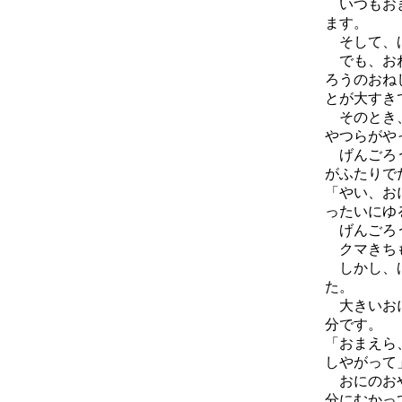
いつもおき
ます。
そして、げ
でも、おね
ろうのおね
とが大すき
そのとき、
やつらがや
げんごろう
がふたりで
「やい、お
ったいにゆ
げんごろう
クマきちも
しかし、げ
た。
大きいおに
分です。
「おまえら
しやがって
おにのおや
分にむかっ