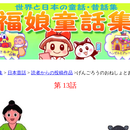
集
>
日本昔話
>
読者からの投稿作品
>げんごろうのおねしょと
第 13話