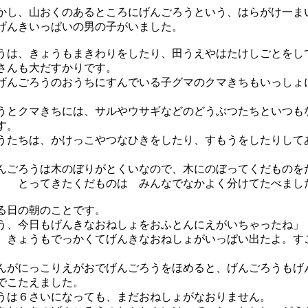
し、山おくのあるところにげんごろうという、はらがけ一ま
げんきいっぱいの男の子がいました。
は、きょうもまきわりをしたり、田うえやはたけしごとをし
さんも大だすかりです。
んごろうのおうちにすんでいる子グマのクマきちもいっしょ
。
とクマきちには、サルやウサギなどのどうぶつたちといつも
す。
たちは、かけっこやつなひきをしたり、すもうをしたりして
ごろうは木のぼりがとくいなので、木にのぼってくだものを
。 とってきたくだものは みんなでなかよく分けてたべまし
日の朝のことです。
う、今日もげんきなおねしょをおふとんにえがいちゃったね」
、きょうもでっかくてげんきなおねしょがいっぱい出たよ。す
がにっこりえがおでげんごろうをほめると、げんごろうもげ
でこたえました。
は６さいになっても、まだおねしょがなおりません。