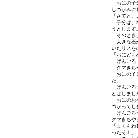
おにの子分
しづかみに
「さてと、
子分は、な
うとします
そのとき、
大きな石が
いたリスを
「おにども
げんごろう
クマきちや
おにの子分
た。
げんごろう
とばしまし
おにのおや
つかってし
げんごろう
クマきちや
「よくもわ
ったぞ！」