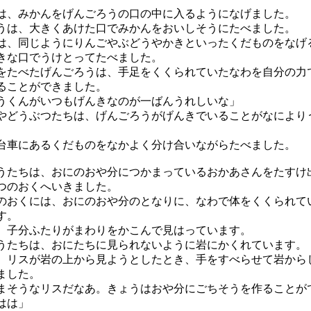
、みかんをげんごろうの口の中に入るようになげました。
は、大きくあけた口でみかんをおいしそうにたべました。
、同じようにりんごやぶどうやかきといったくだものをなげ
きな口でうけとってたべました。
たべたげんごろうは、手足をくくられていたなわを自分の力
ることができました。
うくんがいつもげんきなのが一ばんうれしいな」
どうぶつたちは、げんごろうがげんきでいることがなにより
車にあるくだものをなかよく分け合いながらたべました。
たちは、おにのおや分につかまっているおかあさんをたすけ
つのおくへいきました。
おくには、おにのおや分のとなりに、なわで体をくくられて
す。
子分ふたりがまわりをかこんで見はっています。
たちは、おにたちに見られないように岩にかくれています。
リスが岩の上から見ようとしたとき、手をすべらせて岩から
ました。
まそうなリスだなあ。きょうはおや分にごちそうを作ることが
はは」