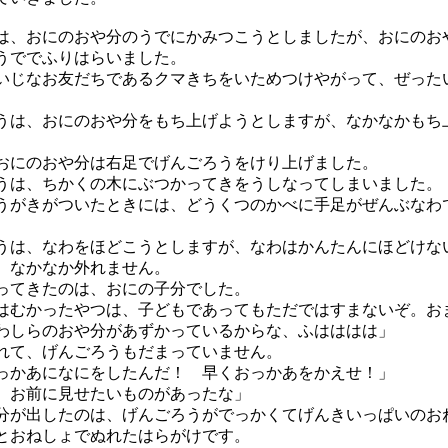
、おにのおや分のうでにかみつこうとしましたが、おにのお
うででふりはらいました。
いじなお友だちであるクマきちをいためつけやがって、ぜった
は、おにのおや分をもち上げようとしますが、なかなかもち
にのおや分は右足でげんごろうをけり上げました。
は、ちかくの木にぶつかってきをうしなってしまいました。
がきがついたときには、どうくつのかべに手足がぜんぶなわ
。
は、なわをほどこうとしますが、なわはかんたんにほどけな
、なかなか外れません。
てきたのは、おにの子分でした。
はむかったやつは、子どもであってもただではすまないぞ。お
わしらのおや分があずかっているからな、ふはははは」
て、げんごろうもだまっていません。
っかあになにをしたんだ！ 早くおっかあをかえせ！」
、お前に見せたいものがあったな」
が出したのは、げんごろうがでっかくてげんきいっぱいのお
とおねしょでぬれたはらがけです。