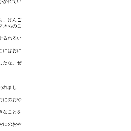
がかれてい
も、げんご
マきちのこ
するわるい
こにはおに
。
したな。ぜ
われまし
おにのおや
きなことを
おにのおや