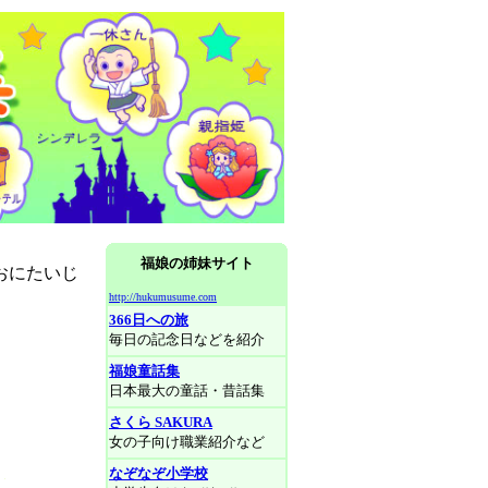
福娘の姉妹サイト
おにたいじ
http://hukumusume.com
366日への旅
毎日の記念日などを紹介
福娘童話集
日本最大の童話・昔話集
さくら SAKURA
女の子向け職業紹介など
なぞなぞ小学校