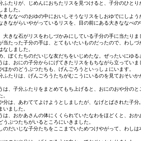
ふたりが、じめんにおちたリスを見つけると、子分のひとり
しました。
大きななべのおゆの中においしそうなリスをしおゆでにしよう
きながらいやがっているリスを、目の前にある大きななべの
。
大きな石がリスをわしづかみにしている子分の手に当たりま
当たった子分の手は、とてもいたいものだったので、わしづ
はなしました。
め、ぼくたちのだいじな友だちをいじめたな。ぜったいにゆる
は、おにの子分からにげてきたリスをもちながら立っていま
ほかのどうぶつたちも、げんごろうといっしょにいます。
ふたりは、げんごろうたちがむこうにいるのを見ておそいか
は、子分ふたりをまとめてもち上げると、おにのおや分のと
た。
分は、あわててよけようとしましたが、なげとばされた子分
まいました。
は、おかあさんの体にくくられていたなわをほどくと、おか
どうぶつたちがいるところにいきました。
しのだいじな子分たちをここまでいためつけやがって、わしは