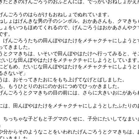
たときのげんごろうのおふとんには、でっかいおねしょがえ
んごろうのはらがけもおねしょでぬれています。
しょはげんきな男の子のシンボル。おかあさんも、クマきち
しょをいつもほめてくれるので、げんごろうはおかあさんやク
です。
げんごろうたちの田んぼやはたけをメチャクチャにしようと
ってきました。
とクマきちは、いそいで田んぼやはたけへ行ってみると、そ
だいじな田んぼやはたけをメチャクチャにしようとしています
にどもめ、だいじな田んぼやはたけをメチャクチャにしようと
るさないぞ」
は、おそってきたおにをもち上げてなげとばしました。
、もうひとりのおにのかおにつめでひっかきました。
んごろうとクマきちの目の前には、さらに大きいおにがあら
は、田んぼやはたけをメチャクチャにしようとしたふたりの
、ちっちゃな子どもと子グマのくせに、子分にたいしてなまい
」
分からそのようなことをいわれたげんごろうとクマきちは、
ていきました。