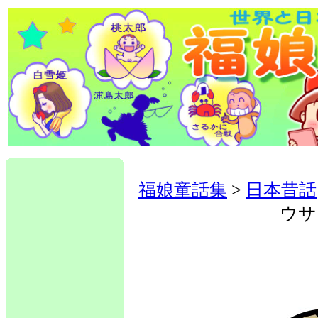
福娘童話集
>
日本昔話
ウサ