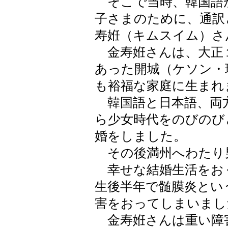
そこで当時、韓国語
子さまのために、通訳
寿姙（キムスイム）さ
金寿姙さんは、大正１０
あった開城（ケソン・
も裕福な家庭に生まれ
韓国語と日本語、両
ら少女時代をのびのび
婚をしました。
その後満州へわたり
幸せな結婚生活をお
生後半年で髄膜炎とい
害をおってしまいまし
金寿姙さんは重い障