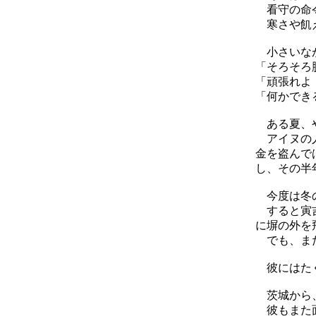
看守の命令
寒さや飢え
小さいなが
「そろそろ
「頑張れよ
「何かでき
ある夏、や
アイヌの人
金を盗んで
し、その半
今度は冬の
すると寅吉
に塀の外を
でも、また
彼にはたく
茨城から、
彼もまた面