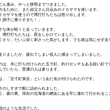
ん進み、やっと静岡までつきました。
るために、また叔父さん仕込みのイカサマを使います。
カサマを使うので博打打ちたちは怒り出します。
！調子に乗りすぎた！」
な体が軽々と走っていきます。
博打打ちたちは、罠をしかけていました。
さり。だいぶ深く刺さった気がします。でも彼は気にせず走
りましたが、疲れてしまい役人に捕まってしまいました。
は、木に打ち付けられた五寸釘、約15センチもある鋭い釘で
んでいたら、普通の人は参ります。
、「五寸釘寅吉」というあだ名が付けられたのです。
のしすぎで船に詰められました。
、森の奥、現在の北海道の網走にある牢に連れて行かれるこ
のような生活でした。