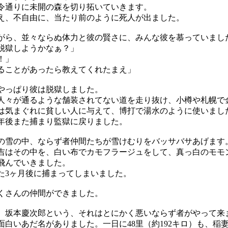
通りに未開の森を切り拓いていきます。
、不自由に、当たり前のように死人が出ました。
ら、並々ならぬ体力と彼の賢さに、みんな彼を慕っていまし
脱獄しようかなぁ？」
！」
ることがあったら教えてくれたまえ」
っぱり彼は脱獄しました。
々が通るような舗装されてない道を走り抜け、小樽や札幌で
は気まぐれに貧しい人に与えて、博打で湯水のように使いまし
年後また捕まり監獄に戻りました。
雪の中、ならず者仲間たちが雪けむりをバッサバサあげます
はその中を、白い布でカモフラージュをして、真っ白のモモ
飛んでいきました。
3ヶ月後に捕まってしまいました。
さんの仲間ができました。
坂本慶次郎という、それはとにかく悪いならず者がやって来
白いあだ名がありました。一日に48里（約192キロ）も、稲