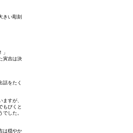
大きい彫刻
！」
た寅吉は決
出話をたく
いますが、
でもびくと
うでした。
吉は穏やか