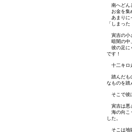
南へどんど
お金を集め
あまりにイ
「しまった
寅吉の小さ
暗闇の中、
彼の足にぐ
です！
十二キロ走
踏んだもの
なものを踏
そこで彼は
寅吉は悪さ
海の向こう
した。
そこは地獄