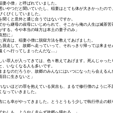
稲妻小僧」と呼ばれていました。
いやつだと聞いていたし、稲妻はとても体が大きかったので
びくびくしていました。
聞くと意外と通じ合うではないですか。
でから継母の叔母にいじめられて、そこから俺の人生は滅茶苦
がする。今や本当の味方は本土の妻子のみ」
哀想に」
寅吉は、稲妻小僧に脱獄方法を教えてあげました。
脱走して、故郷へ走っていって、それっきり帰っては来ませ
遠くへ行ってしまったんだな…」
い罪人が入ってきては、色々教えてあげます。死んじゃった
と、いなくなる人も多いです。
ままなのだろうか、故郷のみんなにはいつになったら会えるん
面目に生きないと」
ないほどの罪を抱えている寅吉も、まるで修行僧のように不
くなっていきました。
にも幸がやってきました。とうとうもう少しで執行停止の頼
。
でわしも、ようやく走らず故郷へ帰れる…」