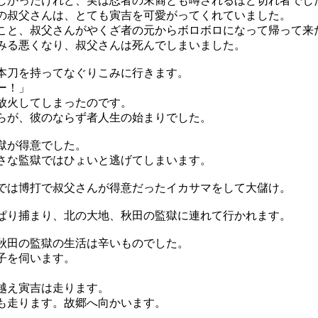
かったけれど、実は忍者の末裔とも噂されるほど切れ者でし
叔父さんは、とても寅吉を可愛がってくれていました。
と、叔父さんがやくざ者の元からボロボロになって帰って来
みる悪くなり、叔父さんは死んでしまいました。
刀を持ってなぐりこみに行きます。
ー！」
火してしまったのです。
が、彼のならず者人生の始まりでした。
獄が得意でした。
な監獄ではひょいと逃げてしまいます。
は博打で叔父さんが得意だったイカサマをして大儲け。
り捕まり、北の大地、秋田の監獄に連れて行かれます。
田の監獄の生活は辛いものでした。
子を伺います。
え寅吉は走ります。
走ります。故郷へ向かいます。