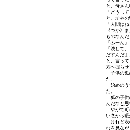
と、母さん
「どうして
と、坊やの
「人間はね
《つか》ま
ものなんだ
「ふーん」
「決して、
だすんだよ
と、言って
方へ握らせ
子供の狐は
た。
始めのうち
た。
狐の子供は
んだなと思
やがて町に
い窓から暖
けれど表の
れを見なが