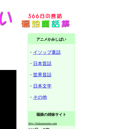
アニメかみしばい
・
イソップ童話
・
日本昔話
・
世界昔話
・
日本文学
・
その他
福娘の姉妹サイト
http://hukumusume.com