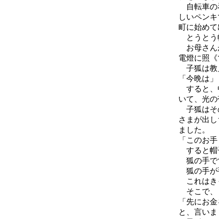
自転車の看
しいペンキ
町に始めて
とうとう
お母さんが
電燈に照《
子狐は教え
「今晩は」
すると、中
いて、光の
子狐はその
さまが出し
ました。
「このお手
すると帽
狐の手で
狐の手が
これはきっ
そこで、
「先にお金
と、言いま