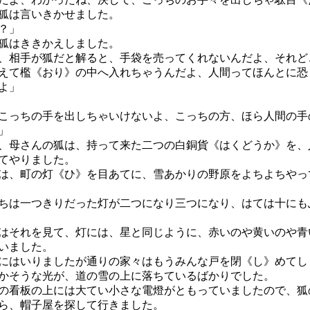
狐は言いきかせました。
？」
狐はききかえしました。
、相手が狐だと解ると、手袋を売ってくれないんだよ、それど
えて檻《おり》の中へ入れちゃうんだよ、人間ってほんとに恐
よ」
こっちの手を出しちゃいけないよ、こっちの方、ほら人間の手
」
、母さんの狐は、持って来た二つの白銅貨《はくどうか》を、
てやりました。
、町の灯《ひ》を目あてに、雪あかりの野原をよちよちやっ
は一つきりだった灯が二つになり三つになり、はては十にも
それを見て、灯には、星と同じように、赤いのや黄いのや青
いました。
はいりましたが通りの家々はもうみんな戸を閉《し》めてし
かそうな光が、道の雪の上に落ちているばかりでした。
看板の上には大てい小さな電燈がともっていましたので、狐
ら、帽子屋を探して行きました。