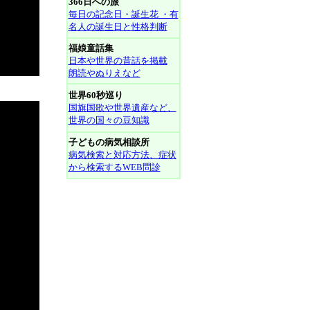
366日への旅
毎日の記念日・誕生花 ・有
名人の誕生日と性格判断
福娘童話集
日本や世界の昔話を掲載
朗読やぬりえなど
世界60秒巡り
国旗国歌や世界遺産など、
世界の国々の豆知識
子どもの病気相談所
病気検索と対応方法、症状
から検索するWEB問診