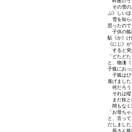
昨夜のうち
その雪の上
ぶ》しいほ
雪を知らな
思ったので
子供の狐は
駈《か》け
《にじ》が
すると突
「どたどた
と、物凄《
子狐におっ
子狐はびっ
逃げました
何だろうと
それは樅《
まだ枝と枝
間もなく
「お母ちゃ
と、言って
だしました
母さん狐は