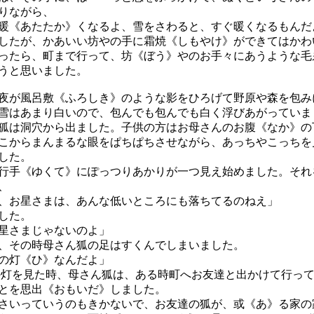
りながら、
暖《あたたか》くなるよ、雪をさわると、すぐ暖くなるもんだ
したが、かあいい坊やの手に霜焼《しもやけ》ができてはかわ
ったら、町まで行って、坊《ぼう》やのお手々にあうような毛
うと思いました。
が風呂敷《ふろしき》のような影をひろげて野原や森を包み
雪はあまり白いので、包んでも包んでも白く浮びあがっていま
は洞穴から出ました。子供の方はお母さんのお腹《なか》の
こからまんまるな眼をぱちぱちさせながら、あっちやこっちを
した。
手《ゆくて》にぽっつりあかりが一つ見え始めました。それ
、
、お星さまは、あんな低いところにも落ちてるのねえ」
した。
星さまじゃないのよ」
、その時母さん狐の足はすくんでしまいました。
の灯《ひ》なんだよ」
を見た時、母さん狐は、ある時町へお友達と出かけて行って
とを思出《おもいだ》しました。
いっていうのもきかないで、お友達の狐が、或《あ》る家の