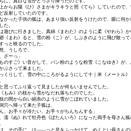
に、真白な雪がどっさり降ったのです。
からお陽《ひ》さまがキラキラと照《てら》していたので、
ど反射していたのです。
かった子供の狐は、あまり強い反射をうけたので、眼に何か
した。
遊びに行きました。真綿《まわた》のように柔《やわら》か
廻《まわ》ると、雪の粉《こ》が、しぶきのように飛び散って
すっと映るのでした。
然、うしろで、
、ざーっ」
ものすご》い音がして、パン粉のような粉雪《こなゆき》が、
かぶさって来ました。
くりして、雪の中にころがるようにして十｜米《メートル》
。
思ってふり返って見ましたが何もいませんでした。
もみ》の枝から雪がなだれ落ちたのでした。
の間から白い絹糸のように雪がこぼれていました。
洞穴へ帰って来た子狐は、
ん、お手々が冷たい、お手々がちんちんする」
、濡《ぬ》れて牡丹色《ぼたんいろ》になった両手を母さん狐
。
、その手に、は――っと息をふっかけて、ぬくとい母さんの