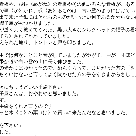
板や、眼鏡《めがね》の看板やその他いろんな看板が、ある
で画《か》かれ、或《あ》るものは、古い壁のようにはげてい
出て来た子狐にはそれらのものがいったい何であるか分らない
帽子屋がみつかりました。
道々よく教えてくれた、黒い大きなシルクハットの帽子の看
てら》されてかかっていました。
られた通り、トントンと戸を叩きました。
では何かことこと音がしていましたがやがて、戸が一寸ほど
帯が道の白い雪の上に長く伸びました。
光がまばゆかったので、めんくらって、まちがった方の手を
ちゃいけないと言ってよく聞かせた方の手をすきまからさしこ
々にちょうどいい手袋下さい」
子屋さんは、おやおやと思いました。
す。
手袋をくれと言うのです。
と木《こ》の葉《は》で買いに来たんだなと思いました。
を下さい」
した。