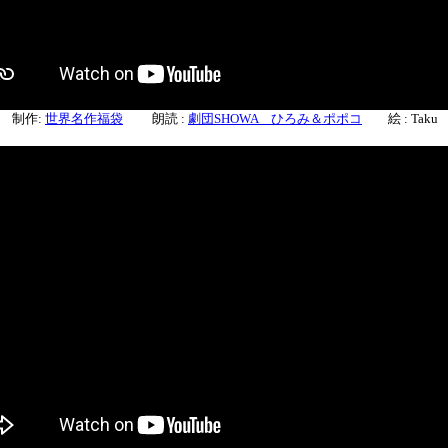
制作:
世界名作福袋
朗読 :
劇団SHOWA ひろみ＆ポポコ
絵 : Taku