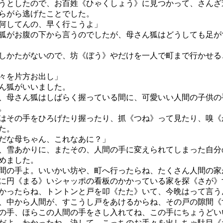
うとしたので、お百姓《ひゃくしょう》に見つかって、さんざ
らがら逃げたことでした。
何してんの、早く行こうよ」
狐がお腹の下から言うのでしたが、母さん狐はどうしても足が
かたがないので、坊《ぼう》やだけを一人で町まで行かせる
々を片方お出し」
ん狐がいいました。
母さん狐はしばらく握っている間に、可愛いい人間の子供の
。
その手をひろげたり握ったり、抓《つね》って見たり、嗅《
た。
だな母ちゃん、これなあに？」
、雪あかりに、またその、人間の手に変えられてしまった自分
めました。
間の手よ。いいかい坊や、町へ行ったらね、たくさん人間の家
に円《まる》いシャッポの看板のかかっている家を探《さが》
かったらね、トントンと戸を叩《たた》いて、今晩はって言う
、中から人間が、すこうし戸をあけるからね、その戸の隙間《
の手、ほらこの人間の手をさし入れてね、この手にちょうどい
だよ、わかったね、決して、こっちのお手々を出しちゃ駄目《