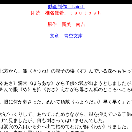
動画制作 tsutosh
朗読 椎名優希、ｔｓｕｔｏｓｈ
原作 新美 南吉
文章 青空文庫
方から、狐《きつね》の親子の棲《す》んでいる森へもやっ
あさ》洞穴《ほらあな》から子供の狐が出ようとしましたが
叫んで眼《め》を抑《おさ》えながら母さん狐のところへころ
、眼に何か刺さった、ぬいて頂戴《ちょうだい》早く早く」と
びっくりして、あわてふためきながら、眼を抑えている子供
けて見ましたが、何も刺さってはいませんでした。
洞穴の入口から外へ出て始めてわけが解《わか》りました。