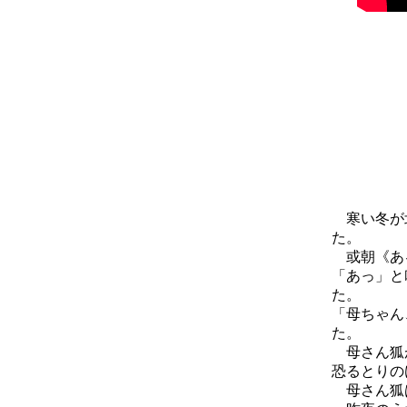
寒い冬が北
た。
或朝《ある
「あっ」と
た。
「母ちゃん
た。
母さん狐が
恐るとりの
母さん狐は