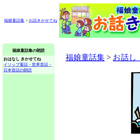
福娘童話集
>
お話きかせてね
福娘童話集の朗読
福娘童話集
>
お話し
おはなし きかせてね
イソップ童話・世界昔話・
日本昔話の朗読