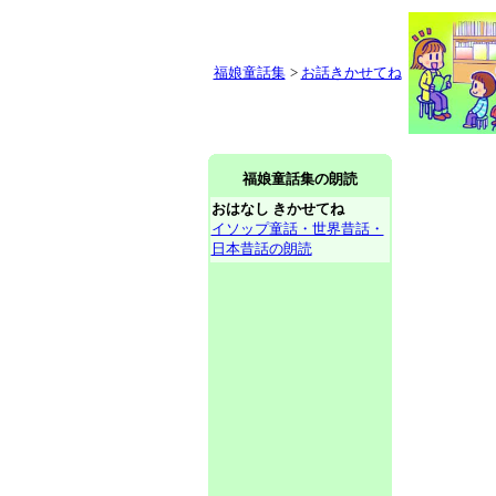
福娘童話集
>
お話きかせてね
福娘童話集の朗読
おはなし きかせてね
イソップ童話・世界昔話・
日本昔話の朗読