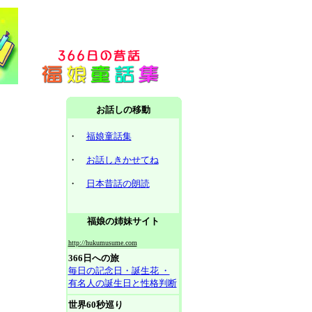
お話しの移動
・
福娘童話集
・
お話しきかせてね
・
日本昔話の朗読
福娘の姉妹サイト
http://hukumusume.com
366日への旅
毎日の記念日・誕生花 ・
有名人の誕生日と性格判断
世界60秒巡り