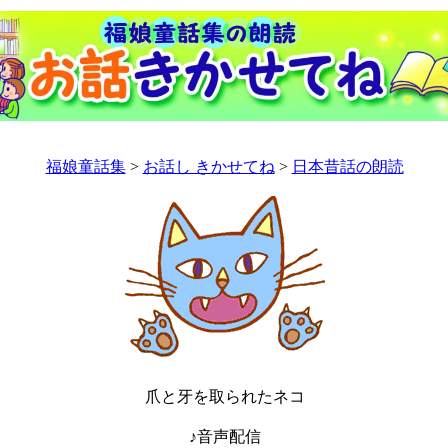
福娘童話集
>
お話し きかせてね
>
日本昔話の朗読
爪と牙を取られたネコ
♪音声配信