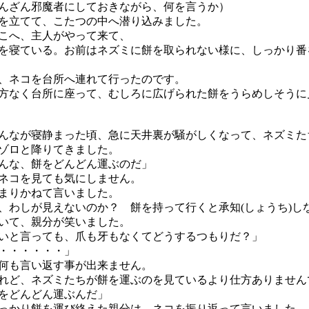
んざん邪魔者にしておきながら、何を言うか）
立てて、こたつの中へ潜り込みました。
こへ、主人がやって来て、
を寝ている。お前はネズミに餅を取られない様に、しっかり番
、ネコを台所へ連れて行ったのです。
なく台所に座って、むしろに広げられた餅をうらめしそうに
なが寝静まった頃、急に天井裏が騒がしくなって、ネズミた
ゾロと降りてきました。
んな、餅をどんどん運ぶのだ」
ネコを見ても気にしません。
まりかねて言いました。
、わしが見えないのか？ 餅を持って行くと承知(しょうち)し
いて、親分が笑いました。
いと言っても、爪も牙もなくてどうするつもりだ？」
・・・・・・」
何も言い返す事が出来ません。
ど、ネズミたちが餅を運ぶのを見ているより仕方ありません
をどんどん運ぶんだ」
かり餅を運び終えた親分は、ネコを振り返って言いました。