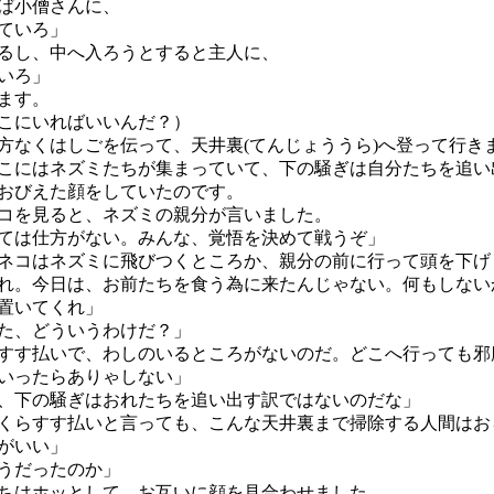
ば小僧さんに、
ていろ」
るし、中へ入ろうとすると主人に、
いろ」
ます。
こにいればいいんだ？）
なくはしごを伝って、天井裏(てんじょううら)へ登って行き
にはネズミたちが集まっていて、下の騒ぎは自分たちを追い
おびえた顔をしていたのです。
を見ると、ネズミの親分が言いました。
ては仕方がない。みんな、覚悟を決めて戦うぞ」
コはネズミに飛びつくところか、親分の前に行って頭を下げ
れ。今日は、お前たちを食う為に来たんじゃない。何もしない
置いてくれ」
た、どういうわけだ？」
すす払いで、わしのいるところがないのだ。どこへ行っても邪
いったらありゃしない」
、下の騒ぎはおれたちを追い出す訳ではないのだな」
くらすす払いと言っても、こんな天井裏まで掃除する人間はお
がいい」
うだったのか」
はホッとして、お互いに顔を見合わせました。