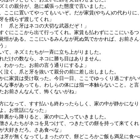
ミの親分が、急に威張った態度で言いました。
、ここに置いてやってもいいぞ。だが家賃(やちん)の代わりに
牙を残らず渡してくれ」
！ 爪と牙はネコの大切な武器だぞ！」
すぐにここから出て行ってくれ。家賃も払わずにここにいるつ
覚悟がある。ここにいるみんなが死ぬ気でかかれば、お前さん
う」
て、ネズミたちが一斉に立ち上がりました。
だけの数なら、ネコに勝ち目はありません。
。わかった。お前の言う通りにするよ」
泣く、爪と牙を抜いて親分の前に差し出しました。
かに家賃は受け取った。今日一日、ここでゆっくり過ごすがい
んな事があっても、わしらの体には指一本触らないこと。と言
たお前さんなんて、怖くないがね」
になって、すす払いも終わったらしく、家の中が静かになり
よ。お世話になった」
裏から降りると、家の中に入っていきました。
さんたちがネコを見つけて、つきたての餅を持って来てくれ
が大好きだろ。さあ食べな」
牙が無くなってしまったので、餅どころかご飯も満足に食べ