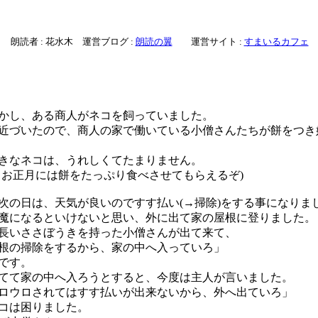
朗読者 : 花水木 運営ブログ :
朗読の翼
運営サイト :
すまいるカフェ
し、ある商人がネコを飼っていました。
づいたので、商人の家で働いている小僧さんたちが餅をつき
きなネコは、うれしくてたまりません。
、お正月には餅をたっぷり食べさせてもらえるぞ)
の日は、天気が良いのですす払い(→掃除)をする事になりま
になるといけないと思い、外に出て家の屋根に登りました。
いささぼうきを持った小僧さんが出て来て、
根の掃除をするから、家の中へ入っていろ」
です。
て家の中へ入ろうとすると、今度は主人が言いました。
ロウロされてはすす払いが出来ないから、外へ出ていろ」
コは困りました。