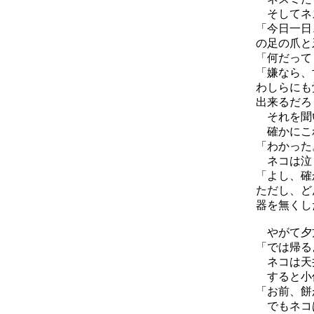
そしてネズ
「今日一日
の足の爪と
「何だって
「嫌なら、
わしらにも
出来るだろ
それを聞い
確かにこれ
「わかった
ネコは泣く
「よし、確
ただし、ど
器を無くし
やがて夕方
「では帰る
ネコは天井
すると小僧
「お前、餅
でもネコは