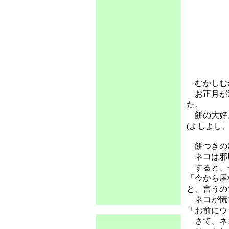
むかしむか
お正月が近
た。
餅の大好
(よしよし
餅つきの次
ネコは邪魔
すると、長
「今から屋
と、言うの
ネコが慌て
「お前にウ
さて、ネ