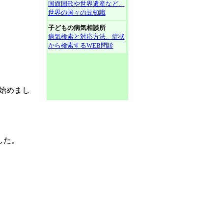
国旗国歌や世界遺産など、
世界の国々の豆知識
子どもの病気相談所
病気検索と対応方法、症状
から検索するWEB問診
始めまし
した。