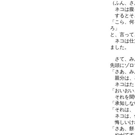
（ふん、さ
ネコは腹を
するとそ
「こら、何
ろ」
と、言って
ネコは仕方
ました。
さて、みん
先頭にゾロ
「さあ、み
親分は、
ネコはた
「おいおい
それを聞
「承知しな
「それは、
ネコは、
悔しいけれ
「さあ、餅
やがてすっ