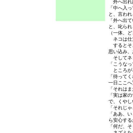
外へ出れ
「中へ入っ
と、言われ
「外へ出て
と、叱られ
（一体、ど
ネコは仕方
するとそこ
思い込み、
そしてネコ
「こうなっ
ところがネ
「待ってく
一日ここへ
「それはま
「実は家の
で、くやし
「それじゃ
「ああ、い
ら安心する
「何だ、そ
ネズミたち