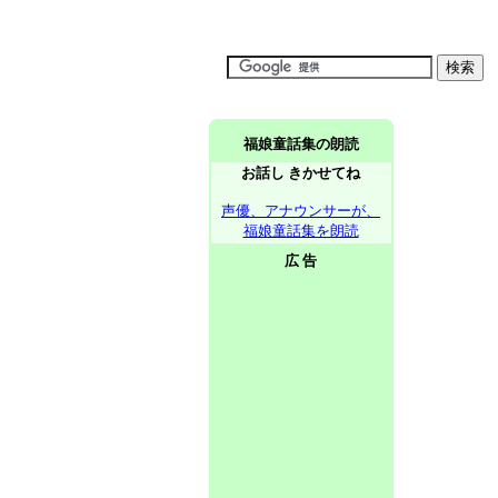
福娘童話集の朗読
お話し きかせてね
声優、アナウンサーが、
福娘童話集を朗読
広 告