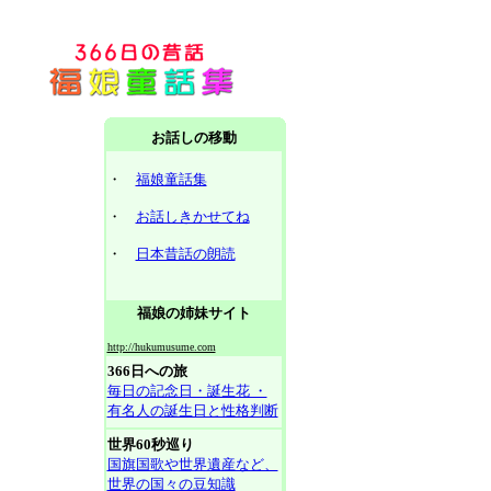
お話しの移動
・
福娘童話集
・
お話しきかせてね
・
日本昔話の朗読
福娘の姉妹サイト
http://hukumusume.com
366日への旅
毎日の記念日・誕生花 ・
有名人の誕生日と性格判断
世界60秒巡り
国旗国歌や世界遺産など、
世界の国々の豆知識