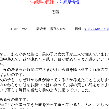
沖縄県の民話
→
沖縄県情報
♪朗読
TIME 2:55
朗読者 雪乃さやか
提供
すまいるぼっく
し、ある小さな島に、男の子と女の子が二人で住んでいまし
中遊んで、遊び疲れたら眠り、目が覚めたらまた遊ぶという
た。
夜の決まった時間に神さまが月から餅を降らせてくれるので
ばよいのです。
の子も、なぜ月から餅が降ってくるのか考えたこともありま
やわらかな餅をお腹いっぱい食べて、緑の美しい島をかけま
いで暮らす毎日を当たり前のように思っていました。
ある夜の事です。
に月から降ってきた餅を拾って食べていると、ふと、どちら