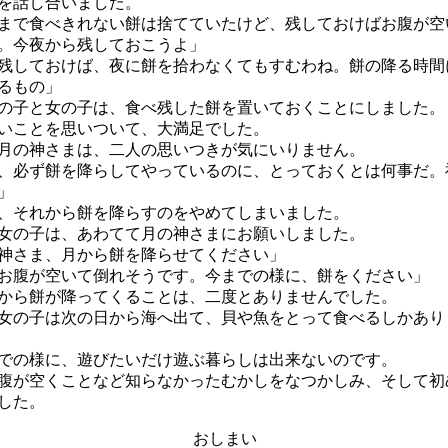
を話し合いました。
まで食べきれない餅は捨てていたけど、残しておけばお腹が空
。今夜から残しておこうよ」
残しておけば、夜に餅を拾わなくてもすむわね。餅の降る時間
るもの」
子と女の子は、食べ残した餅を置いておくことにしました。
いことを思いついて、大満足でした。
の神さまは、二人の思いつきが気にいりません。
、必ず餅を降らしてやっているのに、とっておくとは何事だ。
」
それから餅を降らすのをやめてしまいました。
の子は、あわてて月の神さまにお願いしました。
神さま、月から餅を降らせてください」
お腹が空いて倒れそうです。今までの様に、餅をください」
ら餅が降ってくることは、二度とありませんでした。
の子は次の日から海へ出て、貝や魚をとって食べるしかあり
の様に、遊びたいだけ遊ぶ暮らしは出来ないのです。
が空くことなど知らなかったむかしをなつかしみ、そして初
した。
おしまい