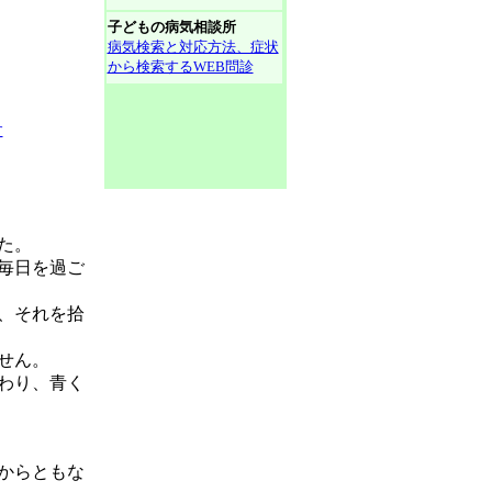
子どもの病気相談所
病気検索と対応方法、症状
から検索するWEB問診
す
た。
毎日を過ご
、それを拾
せん。
わり、青く
からともな