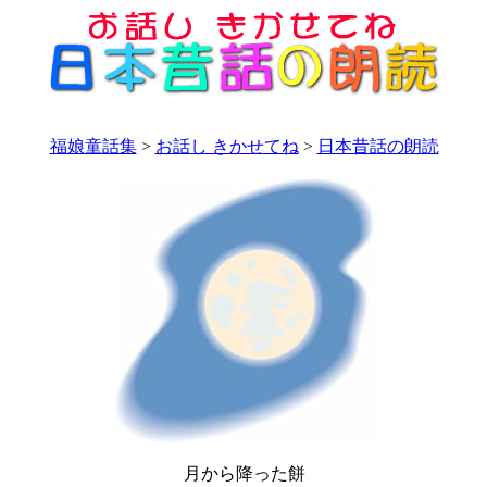
福娘童話集
>
お話し きかせてね
>
日本昔話の朗読
月から降った餅