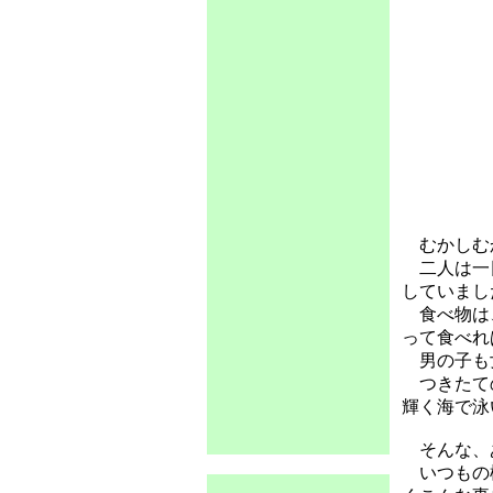
むかしむか
二人は一日
していまし
食べ物は、
って食べれ
男の子も女
つきたての
輝く海で泳
そんな、
いつもの様