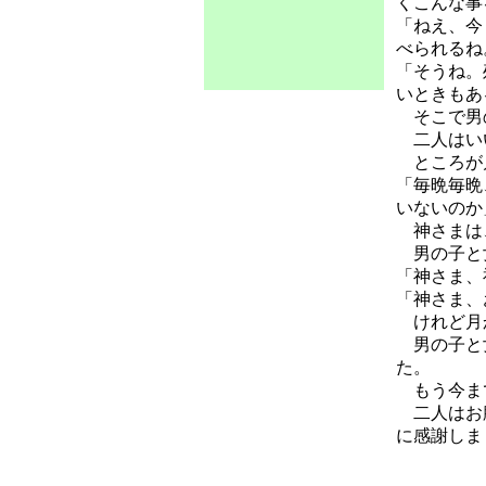
くこんな事
「ねえ、今
べられるね
「そうね。
いときもあ
そこで男の
二人はい
ところが月
「毎晩毎晩
いないのか
神さまは、
男の子と女
「神さま、
「神さま、
けれど月か
男の子と女
た。
もう今まで
二人はお腹
に感謝しま