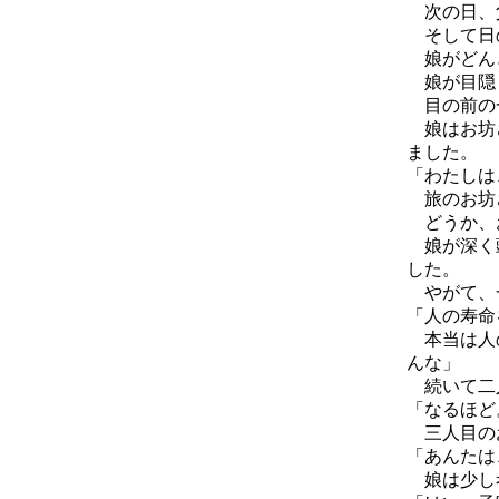
次の日、父
そして日の
娘がどんど
娘が目隠
目の前の一
娘はお坊さ
ました。
「わたしは
旅のお坊さ
どうか、
娘が深く頭
した。
やがて、
「人の寿命
本当は人の
んな」
続いて二人
「なるほど
三人目の
「あんたは
娘は少し