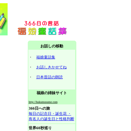
お話しの移動
・
福娘童話集
・
お話しきかせてね
・
日本昔話の朗読
福娘の姉妹サイト
http://hukumusume.com
366日への旅
毎日の記念日・誕生花 ・
有名人の誕生日と性格判断
世界60秒巡り