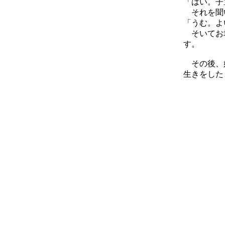
「はい。子
それを聞い
「うむ。よ
そいてお坊
す。
その後、娘
生きをした