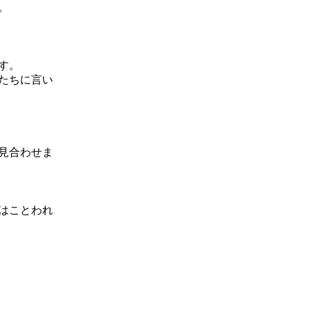
。
す。
たちに言い
見合わせま
はことわれ