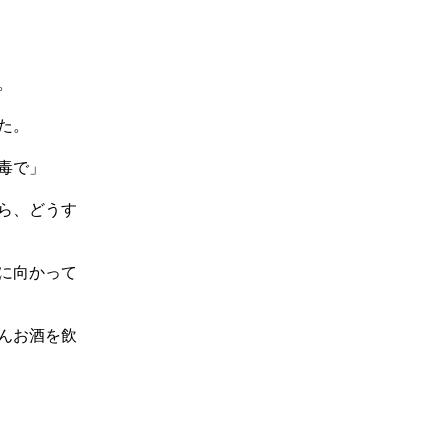
。
た。
毒で」
ら、どうす
に向かって
んお酒を飲