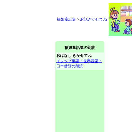
福娘童話集
>
お話きかせてね
福娘童話集の朗読
おはなし きかせてね
イソップ童話・世界昔話・
日本昔話の朗読