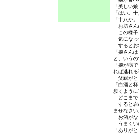
「美しい娘
「はい。十
「十八か。
お坊さんは
この様子を
気になった
するとお
「娘さんは
と、いうの
「娘が病で
れば逃れる
父親がとり
「白酒と杯
歩くように
どこまでも
すると岩の
ませなさい
お酒がなく
うまくい
「ありがと