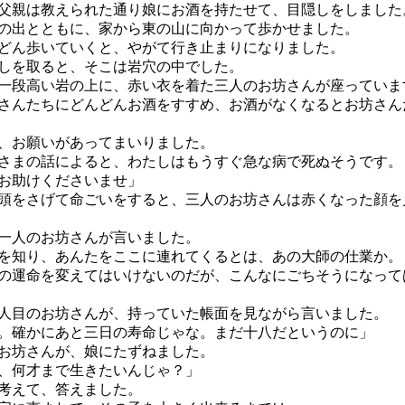
親は教えられた通り娘にお酒を持たせて、目隠しをしました
出とともに、家から東の山に向かって歩かせました。
ん歩いていくと、やがて行き止まりになりました。
しを取ると、そこは岩穴の中でした。
段高い岩の上に、赤い衣を着た三人のお坊さんが座っていま
んたちにどんどんお酒をすすめ、お酒がなくなるとお坊さん
、お願いがあってまいりました。
まの話によると、わたしはもうすぐ急な病で死ぬそうです。
お助けくださいませ」
をさげて命ごいをすると、三人のお坊さんは赤くなった顔を
一人のお坊さんが言いました。
を知り、あんたをここに連れてくるとは、あの大師の仕業か。
運命を変えてはいけないのだが、こんなにごちそうになって
目のお坊さんが、持っていた帳面を見ながら言いました。
。確かにあと三日の寿命じゃな。まだ十八だというのに」
お坊さんが、娘にたずねました。
、何才まで生きたいんじゃ？」
考えて、答えました。