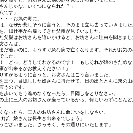
さんじゃな。いくつになられた？」
八です」
・・・お気の毒に」
、なぜか悲しそうに言うと、そのまま立ち去っていきました
、畑仕事から帰ってきた父親が見ていました。
父親はお坊さんを追いかけると、お坊さんに理由を聞きまし
坊さんは、
まだ若いのに、もうすぐ急な病で亡くなります。それがお気の
でした。
！ どっ、どうしてわかるのです！ もしそれが娘のさだめな
事が出来るかお教えください！」
すがるように言うと、お坊さんはこう言いました。
を三つ、目隠しした娘さんに持たせて、日の出とともに東の山
言うのです。
歩いてもう進めなくなったら、目隠しをとりなさい。
上に三人のお坊さんが座っているから、何もいわずにどんど
。
なったら、三人のお坊さんに命ごいをしなさい。
けば、娘さんは長生き出来るでしょう」
うございました。さっそく、その通りにいたします」