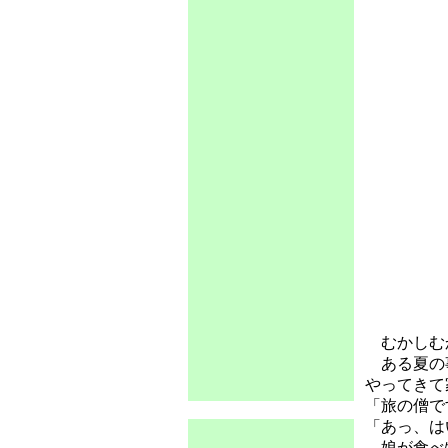
むかしむか
ある夏の事
やってきて
「旅の僧で
「あっ、は
娘が食べ物