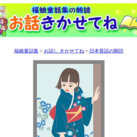
福娘童話集
>
お話し きかせてね
>
日本昔話の朗読