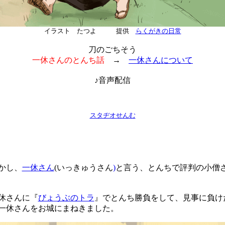
イラスト たつよ 提供
らくがきの日常
刀のごちそう
一休さんのとんち話
→
一休さんについて
♪音声配信
スタヂオせんむ
かし、
一休さん
(いっきゅうさん
)
と言う、とんちで評判の小僧
休さんに『
びょうぶのトラ
』でとんち勝負をして、見事に負け
一休さんをお城にまねきました。