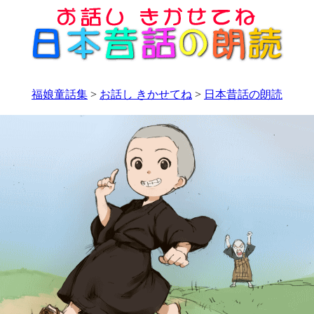
福娘童話集
>
お話し きかせてね
>
日本昔話の朗読