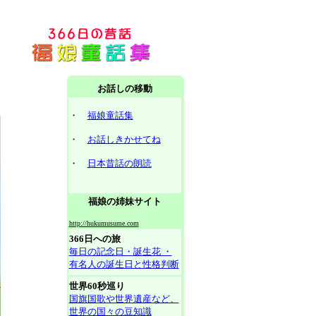
お話しの移動
・
福娘童話集
・
お話しきかせてね
・
日本昔話の朗読
福娘の姉妹サイト
http://hukumusume.com
366日への旅
毎日の記念日・誕生花 ・
有名人の誕生日と性格判断
世界60秒巡り
国旗国歌や世界遺産など、
世界の国々の豆知識