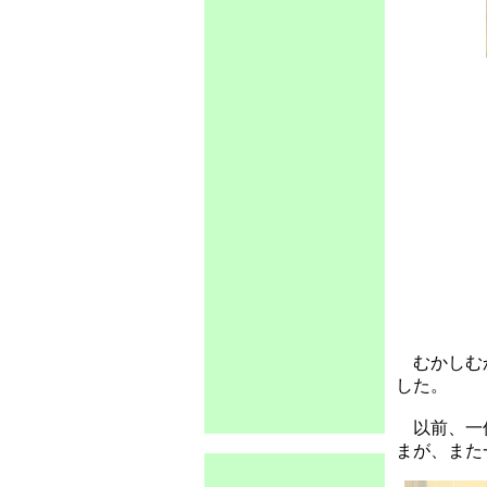
むかしむ
した。
以前、一
まが、また