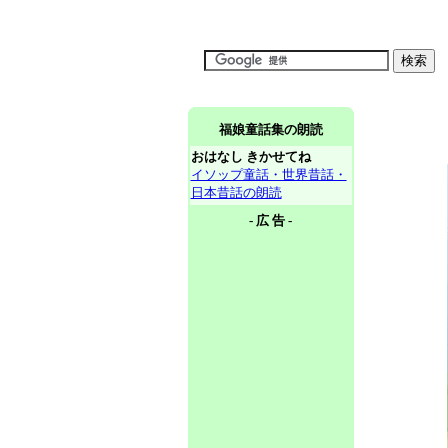
福娘童話集の朗読
おはなし きかせてね
イソップ童話・世界昔話・
日本昔話の朗読
- 広 告 -