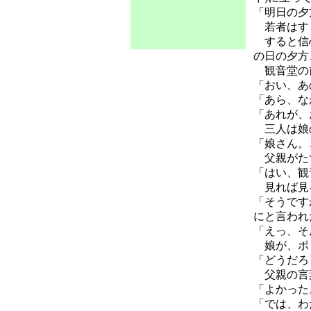
「明日の夕
若者はす
すると信心
の日の夕方
観音堂の前
「おい、あ
「あら、な
「あれが、
三人は娘
「娘さん。
父親がたず
「はい、観
見れば見る
「そうです
にと言われ
「えっ、そ
娘が、ポ
「どうだろ
父親の言
「よかった
「では、わ