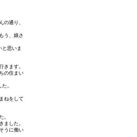
んの通り、
もう、娘さ
いと思いま
行きます。
ちの住まい
した。
まねをして
た。
きました。
そうに働い