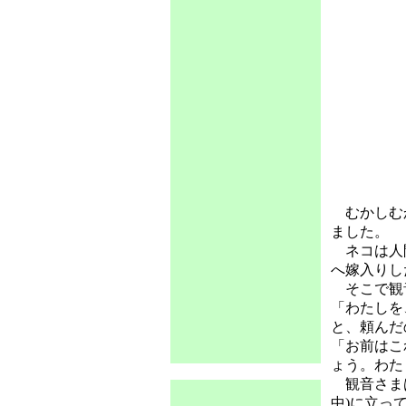
むかしむ
ました。
ネコは人間
へ嫁入りし
そこで観
「わたしを
と、頼んだ
「お前はこ
ょう。わた
観音さまは
中)に立っ