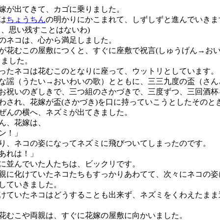
嫁が出てきて、カゴに乗りました。
は
ちょうちん
の明かりにかこまれて、しずしずと進んでいきま
う、思い残すことはないわ)
のネコは、心から満足しました。
花むこの屋敷につくと、すぐに座敷で祝言(しゅうげん→お
りました。
たネコは花むこのとなりに座って、ウットリとしています。
謡（うたい→おいわいの歌）とともに、三三九度の盃（さん
お祝いのぎしきで、三つ組のさかづきで、三度ずつ、三回酒杯
わされ、花嫁が盃(さかづき)を口に持っていこうとしたそのと
ぜんの横へ、ネズミが出てきました。
ん、花嫁は、
ン！」
り、ネコの姿になってネズミに飛びついてしまったのです。
あれは！」
に並んでいた人たちは、ビックリです。
に化けていたネコたちもすっかりあわてて、次々にネコの姿
していきました。
ていたネコはどうすることも出来ず、ネズミをくわえたまま
むこや両親は、すぐに花嫁の屋敷に向かいました。