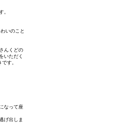
す。
いわいのこと
さんくどの
をいただく
きです。
になって座
逃げ出しま