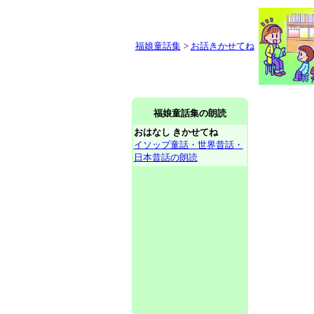
福娘童話集
>
お話きかせてね
福娘童話集の朗読
おはなし きかせてね
イソップ童話・世界昔話・
日本昔話の朗読