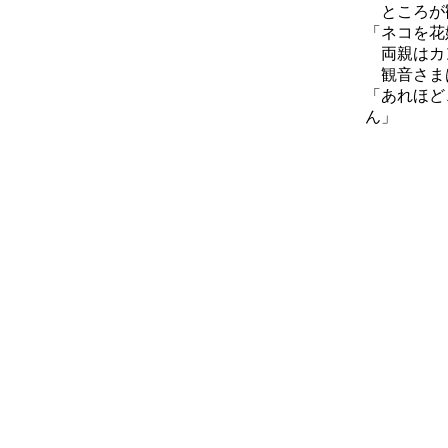
ところが観
「ネコを花
両親はカン
観音さまは
「あれほど
ん」