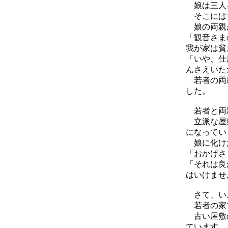
娘は三人を
そこには古
娘の両親
「観音さま
我が家は貧
「いや、仕
んさえいた
若者の両親
した。
若者と両親
立派な屋敷
になってい
娘に化けた
「おかげさ
「それは良
はいけませ
さて、いよ
若者の家
古い屋敷の
ています。