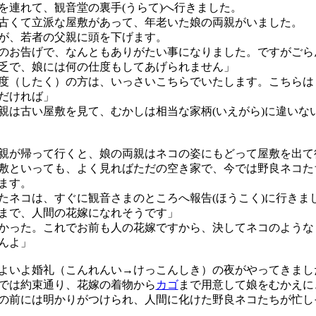
連れて、観音堂の裏手(うらて)へ行きました。
くて立派な屋敷があって、年老いた娘の両親がいました。
が、若者の父親に頭を下げます。
のお告げで、なんともありがたい事になりました。ですがごら
乏で、娘には何の仕度もしてあげられません」
度（したく）の方は、いっさいこちらでいたします。こちらは
だければ」
は古い屋敷を見て、むかしは相当な家柄(いえがら)に違いな
が帰って行くと、娘の両親はネコの姿にもどって屋敷を出て
といっても、よく見ればただの空き家で、今では野良ネコた
ます。
ネコは、すぐに観音さまのところへ報告(ほうこく)に行きま
まで、人間の花嫁になれそうです」
かった。これでお前も人の花嫁ですから、決してネコのような
んよ」
いよ婚礼（こんれんい→けっこんしき）の夜がやってきまし
では約束通り、花嫁の着物から
カゴ
まで用意して娘をむかえに
前には明かりがつけられ、人間に化けた野良ネコたちが忙し