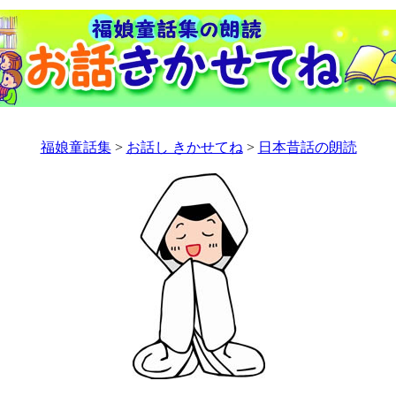
福娘童話集
>
お話し きかせてね
>
日本昔話の朗読