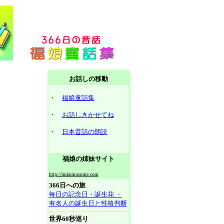
お話しの移動
・
福娘童話集
・
お話しきかせてね
・
日本昔話の朗読
福娘の姉妹サイト
http://hukumusume.com
366日への旅
毎日の記念日・誕生花 ・
有名人の誕生日と性格判断
世界60秒巡り