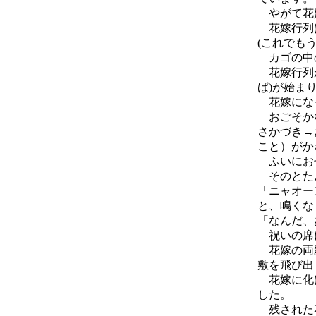
やがて花
花嫁行列
(これでも
カゴの中
花嫁行列が
ば)が始ま
花嫁になっ
おごそかな
さかづき→
こと）がか
ふいにお
そのとた
「ニャオー
と、鳴くな
「なんだ、
祝いの席
花嫁の両親
敷を飛び出
花嫁に化け
した。
残された花