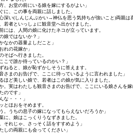
方、お堂の前にいる娘を嫁にするがよい」
ぐに、この事を両親に話しました。
深い(しんじんぶかい→神仏を思う気持ちが強いこと)両親は
、若者といっしょに観音堂へ出かけました。
には、人間の娘に化けたネコが立っています。
の娘ではないか？」
かなかの器量よしだこと」
おれの花嫁か」
のそばへ行きました。
ここで誰か待っているのかい？」
ねると、娘が恥ずかしそうに答えます。
音さまのお告げで、ここに待っているように言われました」
ほど美しい娘で、若者はこの娘が気に入りました。
か。実はわたしも観音さまのお告げで、ここにいる娘さんを嫁
たのです」
んな・・・」
ッとほおをそめます。
う。うちの息子の嫁になってもらえないだろうか」
葉に、娘はこっくりうなずきました。
。それじゃ、さっそく話をすすめよう」
たしの両親にも会ってください」