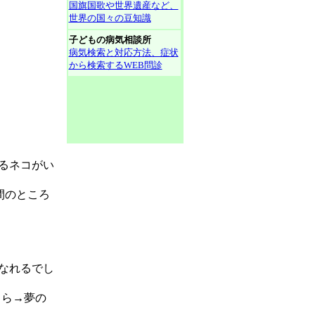
国旗国歌や世界遺産など、
世界の国々の豆知識
子どもの病気相談所
病気検索と対応方法、症状
から検索するWEB問診
るネコがい
間のところ
なれるでし
くら→夢の