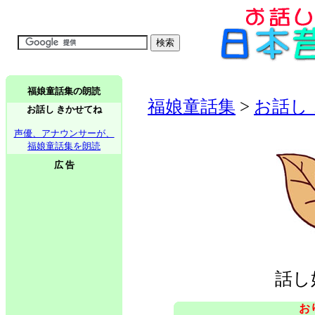
福娘童話集の朗読
福娘童話集
>
お話し
お話し きかせてね
声優、アナウンサーが、
福娘童話集を朗読
広 告
話し
お