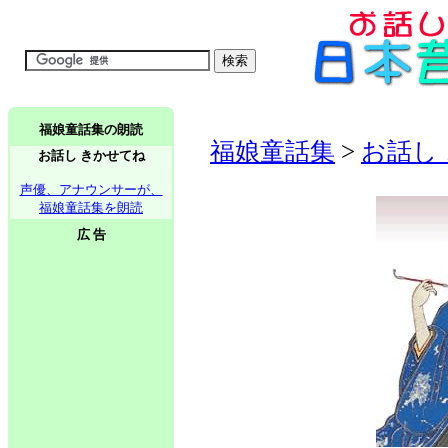
福娘童話集の朗読
福娘童話集
>
お話し
お話し きかせてね
声優、アナウンサーが、
福娘童話集を朗読
広 告