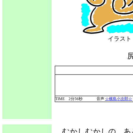
イラス
TIME 2分56秒
音声
☆横島小次郎☆
むかしむかしの、あ