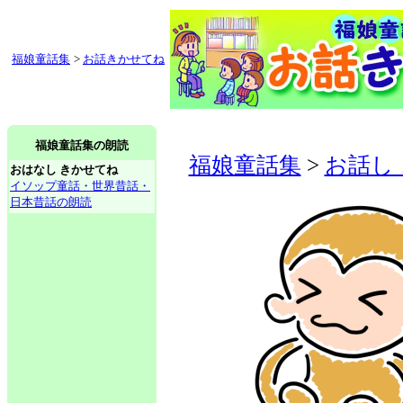
福娘童話集
>
お話きかせてね
福娘童話集の朗読
福娘童話集
>
お話し
おはなし きかせてね
イソップ童話・世界昔話・
日本昔話の朗読