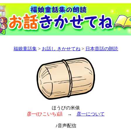
福娘童話集
>
お話し きかせてね
>
日本昔話の朗読
ほうびの米俵
彦一(ひこいち)話
→
彦一について
♪音声配信