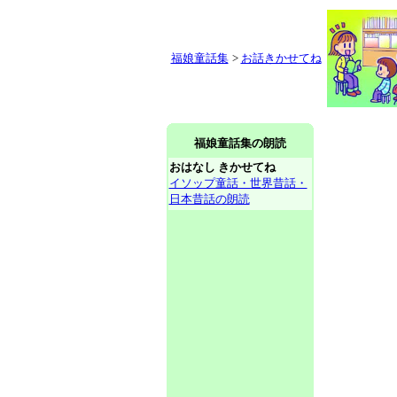
福娘童話集
>
お話きかせてね
福娘童話集の朗読
おはなし きかせてね
イソップ童話・世界昔話・
日本昔話の朗読