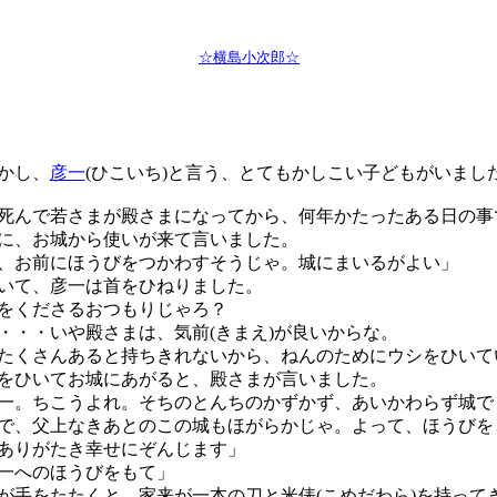
☆横島小次郎☆
かし、
彦一
(ひこいち)と言う、とてもかしこい子どもがいまし
んで若さまが殿さまになってから、何年かたったある日の事
に、お城から使いが来て言いました。
、お前にほうびをつかわすそうじゃ。城にまいるがよい」
いて、彦一は首をひねりました。
をくださるおつもりじゃろ？
・・いや殿さまは、気前(きまえ)が良いからな。
くさんあると持ちきれないから、ねんのためにウシをひいて
ひいてお城にあがると、殿さまが言いました。
一。ちこうよれ。そちのとんちのかずかず、あいかわらず城で
で、父上なきあとのこの城もほがらかじゃ。よって、ほうびを
ありがたき幸せにぞんじます」
一へのほうびをもて」
手をたたくと、家来が一本の刀と米俵(こめだわら)を持って