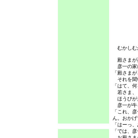
むかしむ
殿さまが死
彦一の家
「殿さまが
それを聞
「はて、何
若さま、・
ほうびがた
彦一が牛を
「これ、彦
ん。おかげ
「はーっ、
「では、彦
お殿さまが