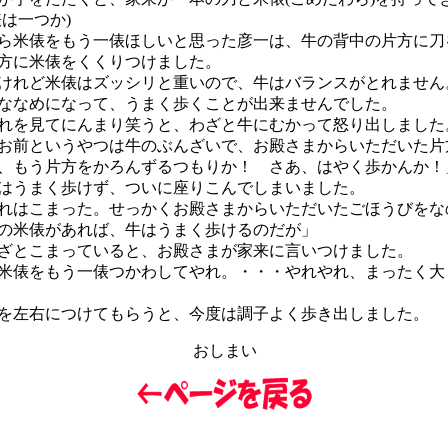
俵は一つか)
米俵をもう一俵ほしいと思った彦一は、牛の背中の片方に刀
方に米俵をくくりつけました。
れど米俵はズッシリと重いので、牛はバランスがとれません
なめになって、うまく歩くことが出来ませんでした。
を見てにんまり笑うと、わざと牛にむかって怒り出しました
お前というやつは牛のぶんざいで、お殿さまからいただいた片
、もう片方をかろんずるつもりか！ さあ、はやく歩かんか！
うまく歩けず、ついに座りこんでしまいました。
れはこまった。せっかくお殿さまからいただいたごほうびをな
の米俵があれば、牛はうまく歩けるのだが」
とこまっていると、お殿さまが家来に言いつけました。
米俵をもう一俵つかわしてやれ。・・・やれやれ、まったく大
左右につけてもらうと、今度は調子よく歩き出しました。
おしまい