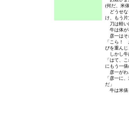
(何だ、米
どうせなら
け、もう片
刀は軽いけ
牛は体がな
彦一はそれ
「こら！ 
びを重んじ
しかし牛は
「はて、こ
にもう一俵
彦一がわざ
「彦一に、
だ」
牛は米俵を