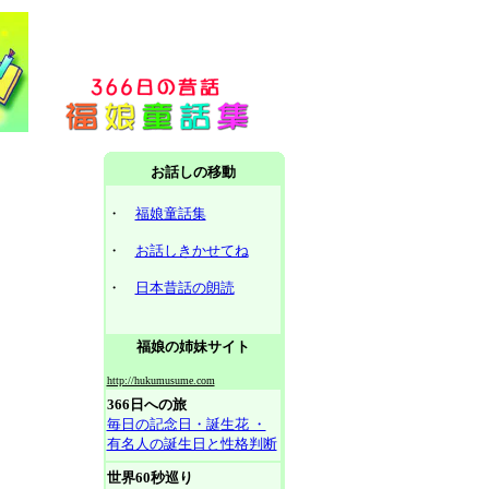
お話しの移動
・
福娘童話集
・
お話しきかせてね
・
日本昔話の朗読
福娘の姉妹サイト
http://hukumusume.com
366日への旅
毎日の記念日・誕生花 ・
有名人の誕生日と性格判断
世界60秒巡り