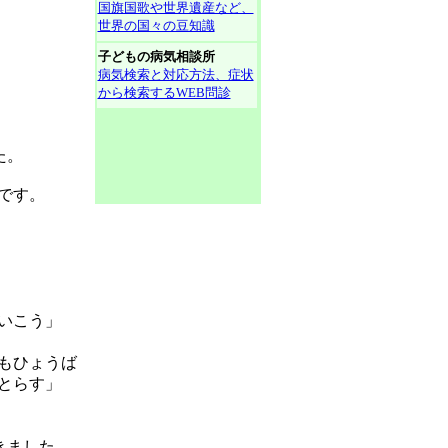
国旗国歌や世界遺産など、
世界の国々の豆知識
子どもの病気相談所
病気検索と対応方法、症状
から検索するWEB問診
た。
です。
いこう」
もひょうば
とらす」
きました。