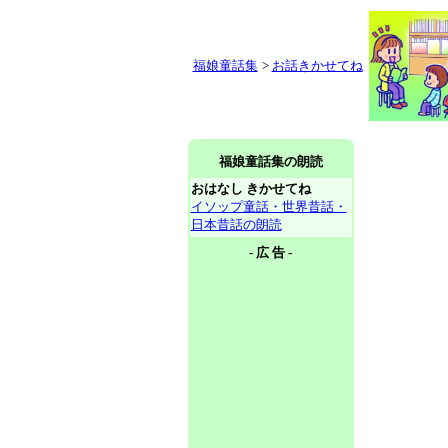
福娘童話集
>
お話きかせてね
福娘童話集の朗読
おはなし きかせてね
イソップ童話・世界昔話・
日本昔話の朗読
- 広 告 -