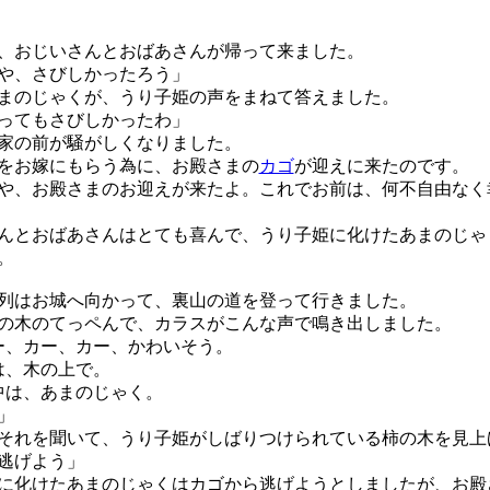
おじいさんとおばあさんが帰って来ました。
や、さびしかったろう」
のじゃくが、うり子姫の声をまねて答えました。
ってもさびしかったわ」
家の前が騒がしくなりました。
をお嫁にもらう為に、お殿さまの
カゴ
が迎えに来たのです。
や、お殿さまのお迎えが来たよ。これでお前は、何不自由なく
とおばあさんはとても喜んで、うり子姫に化けたあまのじゃ
。
はお城へ向かって、裏山の道を登って行きました。
木のてっペんで、カラスがこんな声で鳴き出しました。
ー、カー、カー、かわいそう。
は、木の上で。
中は、あまのじゃく。
」
れを聞いて、うり子姫がしばりつけられている柿の木を見上
逃げよう」
化けたあまのじゃくはカゴから逃げようとしましたが、お殿