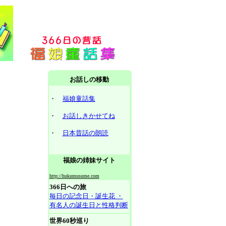
お話しの移動
・
福娘童話集
・
お話しきかせてね
・
日本昔話の朗読
福娘の姉妹サイト
http://hukumusume.com
366日への旅
毎日の記念日・誕生花 ・
有名人の誕生日と性格判断
世界60秒巡り