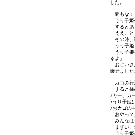
した。
間もなく、
「うり子姫
するとあま
「ええ、と
その時、
うり子姫
「うり子姫
るよ」
おじいさん
乗せました
カゴの行列
すると柿の
♪カー、カ
♪うり子姫
♪おカゴの
「おやっ？
みんなはそ
「まずい、
うり子姫に