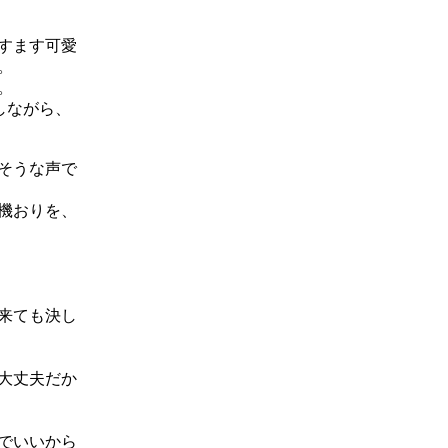
すます可愛
。
。
しながら、
そうな声で
機おりを、
来ても決し
大丈夫だか
でいいから