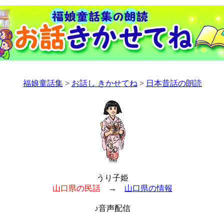
福娘童話集
>
お話し きかせてね
>
日本昔話の朗読
うり子姫
山口県の民話
→
山口県の情報
♪音声配信