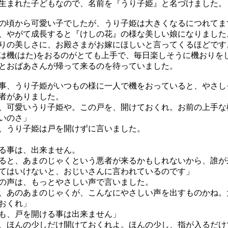
まれた子どもなので、名前を『うり子姫』と名づけました。
頃から可愛い子でしたが、うり子姫は大きくなるにつれてま
、やがて成長すると『けしの花』の様な美しい娘になりました
の美しさに、お殿さまがお嫁にほしいと言ってくるほどです
機(はた)をおるのがとても上手で、毎日楽しそうに機おりを
とおばあさんが帰って来るのを待っていました。
、うり子姫がいつもの様に一人で機をおっていると、やさし
者がありました。
、可愛いうり子姫や。この戸を、開けておくれ。お前の上手な
いのさ」
、うり子姫は戸を開けずに言いました。
る事は、出来ません。
と、あまのじゃくという悪者が来るかもしれないから、誰が
てはいけないと、おじいさんに言われているのです」
声は、もっとやさしい声で言いました。
、あのあまのじゃくが、こんなにやさしい声を出すものかね。
おくれ」
も、戸を開ける事は出来ません」
、ほんの少しだけ開けておくれよ。ほんの少し、指が入るだけ