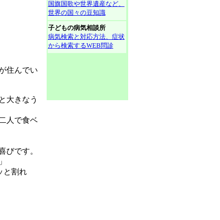
国旗国歌や世界遺産など、
世界の国々の豆知識
子どもの病気相談所
病気検索と対応方法、症状
から検索するWEB問診
が住んでい
と大きなう
二人で食ベ
喜びです。
」
ッと割れ