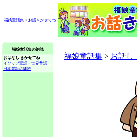
福娘童話集
>
お話きかせてね
福娘童話集の朗読
福娘童話集
>
お話し
おはなし きかせてね
イソップ童話・世界昔話・
日本昔話の朗読