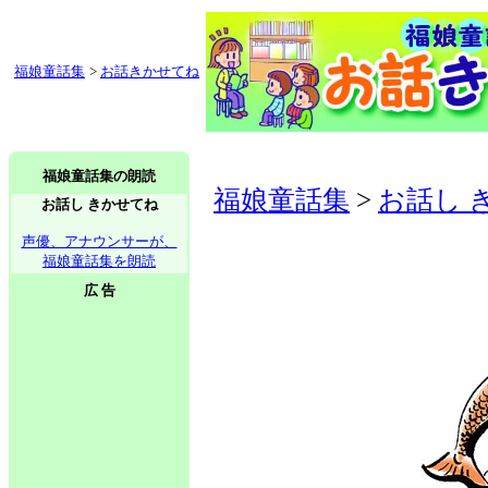
福娘童話集
>
お話きかせてね
福娘童話集の朗読
福娘童話集
>
お話し 
お話し きかせてね
声優、アナウンサーが、
福娘童話集を朗読
広 告