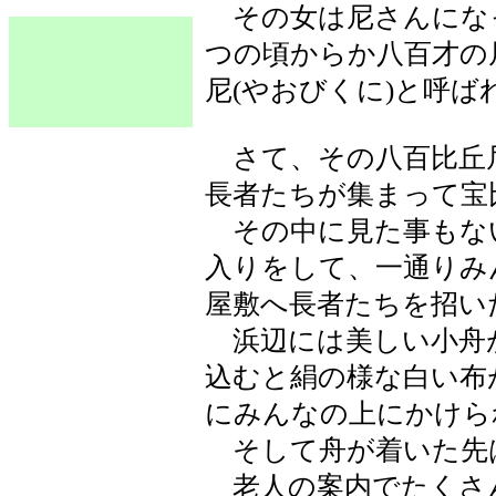
その女は尼さんにな
つの頃からか八百才の
尼(やおびくに)と呼
さて、その八百比丘
長者たちが集まって宝
その中に見た事もな
入りをして、一通りみ
屋敷へ長者たちを招い
浜辺には美しい小舟
込むと絹の様な白い布
にみんなの上にかけら
そして舟が着いた先
老人の案内でたくさ