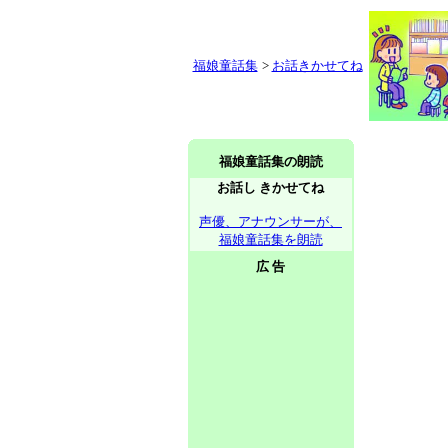
福娘童話集
>
お話きかせてね
福娘童話集の朗読
お話し きかせてね
声優、アナウンサーが、
福娘童話集を朗読
広 告