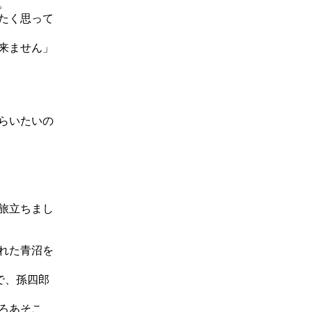
。
たく思って
来ません」
らいたいの
旅立ちまし
れた青沼を
で、孫四郎
ろあそこ