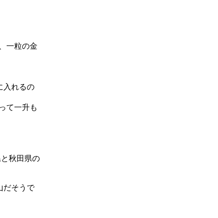
、一粒の金
に入れるの
って一升も
県と秋田県の
山だそうで