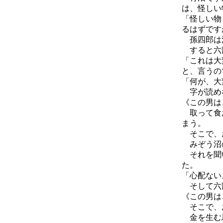
は、怪しい
「怪しい物
るはずです
孫四郎は沼
すると六
「これは大
と、言うの
「何が、大
字が読めな
《この男は
取って食お
まう。
そこで、お
みぞう沼
それを聞い
た。
「心配ない
そして六
《この男は
そこで、
金を生む