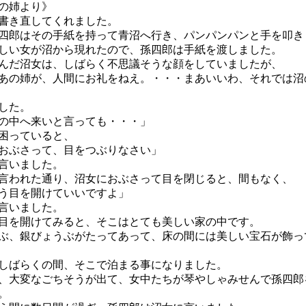
の姉より》
書き直してくれました。
郎はその手紙を持って青沼へ行き、パンパンパンと手を叩き
い女が沼から現れたので、孫四郎は手紙を渡しました。
だ沼女は、しばらく不思議そうな顔をしていましたが、
あの姉が、人間にお礼をねえ。・・・まあいいわ、それでは沼
した。
の中へ来いと言っても・・・」
困っていると、
おぶさって、目をつぶりなさい」
言いました。
われた通り、沼女におぶさって目を閉じると、間もなく、
う目を開けていいですよ」
言いました。
を開けてみると、そこはとても美しい家の中です。
、銀びょうぶがたってあって、床の間には美しい宝石が飾っ
ばらくの間、そこで泊まる事になりました。
大変なごちそうが出て、女中たちが琴やしゃみせんで孫四郎
。