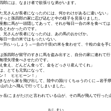
郎には、なまけ者で欲張りな弟がいます。
、
た兄さんが長者になったのには、何かわけがあるに違いない」
そっと孫四郎の家に忍び込むと中の様子を見張りました。
敷に馬が一頭隠してあって、それが毎日一合の米を食べては
るとわかったのです。
、兄さんが長者になったのは、あの馬のおかげか。
毎日一合の米ではもったいない。
升(いっしょう→一合の十倍)の米を食わせて、十粒の金を手
孫四郎が留守のすきに馬を盗み出すと、自分の家に連れて行
無理矢理食べさせたのです。
え食え、どんどん食って、金をどっさり産んでくれ」
は、とても元気になって、
ン！ ヒヒヒーン！」
きながら家を飛び出して、陸中の国(りくちゅうのくに→岩手
る山の上へ飛んで行ってしまいました。
岳(こまがたけ)と言われている山が、その馬が飛んで行った
おしまい