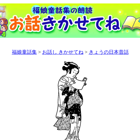
福娘童話集
>
お話し きかせてね
>
きょうの日本昔話