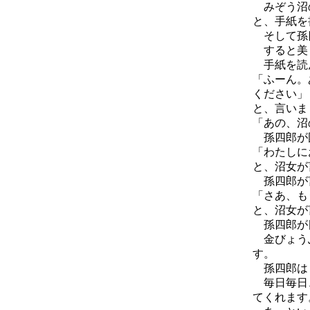
みぞう沼
と、手紙を
そして孫四
すると美し
手紙を読ん
「ふーん。
ください」
と、言いま
「あの、沼
孫四郎が
「わたしに
と、沼女が
孫四郎が言
「さあ、も
と、沼女が
孫四郎が目
金びょうぶ
す。
孫四郎はし
毎日毎日、
てくれます