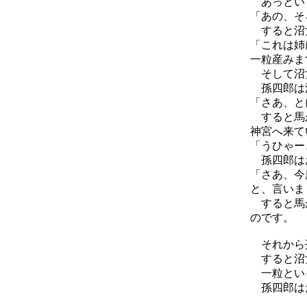
あっという
「あの、そ
すると沼女
「これは姉
一粒産みま
そして沼女
孫四郎は沼
「さあ、と
すると馬が
神宮へ来て
「うひゃー
孫四郎はお
「さあ、今
と、言いま
すると馬が
のです。
それから孫
すると沼女
一粒といっ
孫四郎は