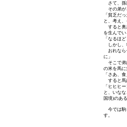
さて、孫四
その弟が
「貧乏だっ
と、考え、
すると奥座
を生んでい
「なるほど
しかし、
おれなら一
に」
そこで弟は
の米を馬に
「さあ、食
すると馬
「ヒヒヒー
と、いなな
国境)のあ
今では駒ヶ
す。