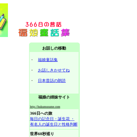
お話しの移動
・
福娘童話集
・
お話しきかせてね
・
日本昔話の朗読
福娘の姉妹サイト
http://hukumusume.com
366日への旅
毎日の記念日・誕生花 ・
有名人の誕生日と性格判断
世界60秒巡り