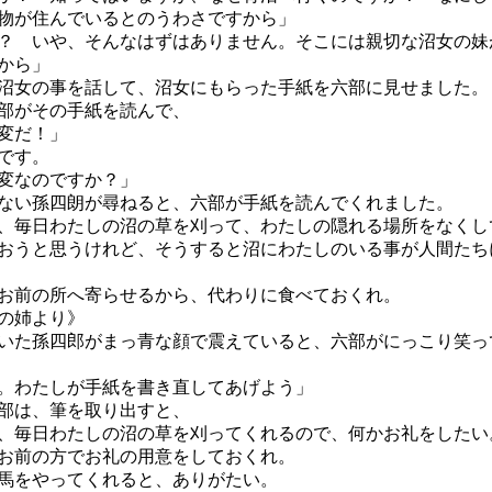
物が住んでいるとのうわさですから」
？ いや、そんなはずはありません。そこには親切な沼女の妹
から」
女の事を話して、沼女にもらった手紙を六部に見せました。
部がその手紙を読んで、
変だ！」
です。
変なのですか？」
い孫四朗が尋ねると、六部が手紙を読んでくれました。
、毎日わたしの沼の草を刈って、わたしの隠れる場所をなくし
うと思うけれど、そうすると沼にわたしのいる事が人間たち
前の所へ寄らせるから、代わりに食べておくれ。
の姉より》
た孫四郎がまっ青な顔で震えていると、六部がにっこり笑っ
。わたしが手紙を書き直してあげよう」
部は、筆を取り出すと、
、毎日わたしの沼の草を刈ってくれるので、何かお礼をしたい
お前の方でお礼の用意をしておくれ。
馬をやってくれると、ありがたい。