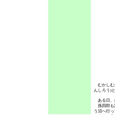
むかしむか
んしろう)
ある日、村
孫四郎も誘
う沼へ行っ