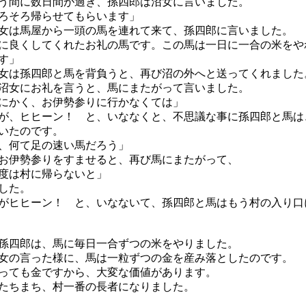
間に数日間が過ぎ、孫四郎は沼女に言いました。
ろそろ帰らせてもらいます」
は馬屋から一頭の馬を連れて来て、孫四郎に言いました。
に良くしてくれたお礼の馬です。この馬は一日に一合の米をや
す」
は孫四郎と馬を背負うと、再び沼の外へと送ってくれました
女にお礼を言うと、馬にまたがって言いました。
にかく、お伊勢参りに行かなくては」
、ヒヒーン！ と、いななくと、不思議な事に孫四郎と馬は
いたのです。
、何て足の速い馬だろう」
伊勢参りをすませると、再び馬にまたがって、
度は村に帰らないと」
した。
ヒヒーン！ と、いなないて、孫四郎と馬はもう村の入り口
四郎は、馬に毎日一合ずつの米をやりました。
の言った様に、馬は一粒ずつの金を産み落としたのです。
ても金ですから、大変な価値があります。
たちまち、村一番の長者になりました。