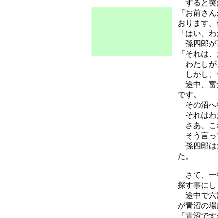
すると突然
「お前さん
おります。
「はい、わ
孫四郎が
「それは、
わたしが、
しかし、
途中、富士
です。
その沼へ行
それはわた
さあ、こ
そう言って
孫四郎は大
た。
さて、一行
探す事にし
途中で六部
が青沼の場
「青沼です