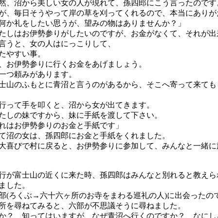
、沼から美しい女の人が現れて、孫四郎にこう言ったのです
が、毎日そうやって岸の草を刈ってくれるので、本当にありが
何か礼をしたい思うが、望みの物はありませんか？」
たしはお伊勢参りがしたいのですが、お金がなくて、それが出
言うと、女の人はにっこりして、
たやすい事。
お伊勢参りに行くお金をあげましょう。
一つ頼みがあります。
山のふもとに青沼と言うのがあるから、そこへ寄って来ても
って手を叩くと、沼から女が出てきます。
しの妹ですから、妹に手紙を渡して下さい。
れはお伊勢参りのお金と手紙です」
沼の女は、孫四郎にお金と手紙をくれました。
喜びで村に戻ると、お伊勢参りに参加して、みんなと一緒に
が富士山の近くに来た時、孫四郎はみんなと別れると教えら
ました。
(ろくぶ→六十六ヶ所のお寺をまわる巡礼の人)に出会ったの
所を尋ねてみると、六部が不思議そうに尋ねました。
か？ 知ってはいますが、なぜ青沼へ行くのですか？ なにし