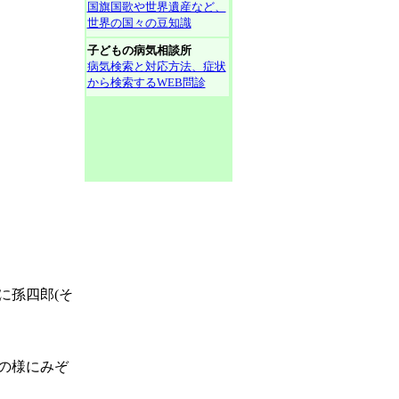
国旗国歌や世界遺産など、
世界の国々の豆知識
子どもの病気相談所
病気検索と対応方法、症状
から検索するWEB問診
に孫四郎(そ
の様にみぞ