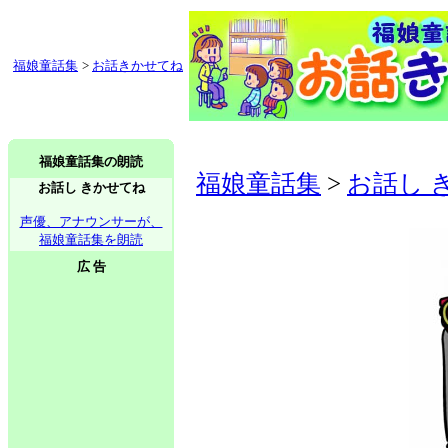
福娘童話集
>
お話きかせてね
福娘童話集の朗読
福娘童話集
>
お話し 
お話し きかせてね
声優、アナウンサーが、
福娘童話集を朗読
広 告