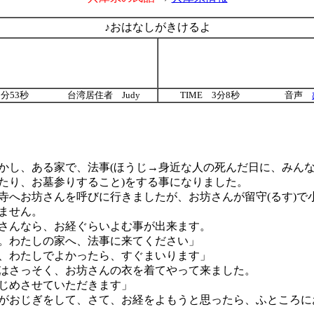
♪おはなしがきけるよ
8分53秒
台湾居住者
Judy
TIME 3分8秒
音声
し、ある家で、法事(ほうじ→身近な人の死んだ日に、みん
たり、お墓参りすること)をする事になりました。
へお坊さんを呼びに行きましたが、お坊さんが留守(るす)で小
ません。
んなら、お経ぐらいよむ事が出来ます。
。わたしの家へ、法事に来てください」
、わたしでよかったら、すぐまいります」
さっそく、お坊さんの衣を着てやって来ました。
じめさせていただきます」
おじぎをして、さて、お経をよもうと思ったら、ふところに