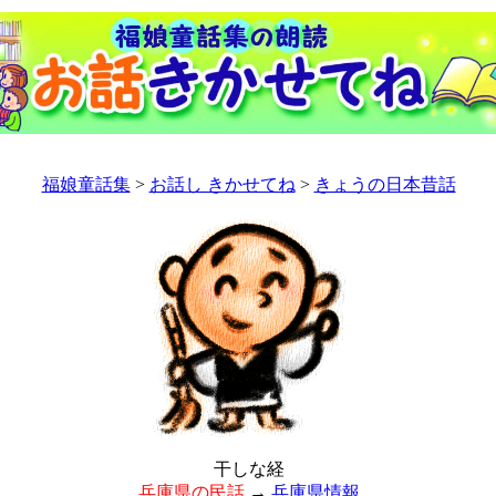
福娘童話集
>
お話し きかせてね
>
きょうの日本昔話
干しな経
兵庫県の民話
→
兵庫県情報