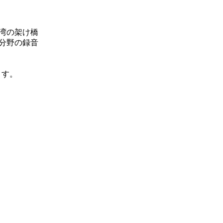
湾の架け橋
分野の録音
ます。