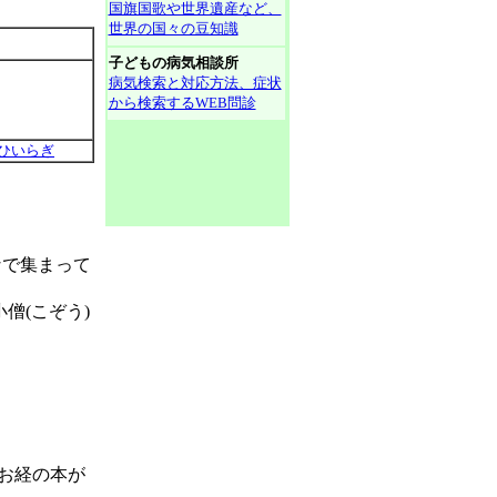
国旗国歌や世界遺産など、
世界の国々の豆知識
子どもの病気相談所
病気検索と対応方法、症状
から検索するWEB問診
ひいらぎ
なで集まって
僧(こぞう)
お経の本が