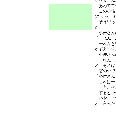
ありません
あわててや
この小僧さ
(こりゃ、困
そう思って
た。
小僧さんは
「一れん、
一れんとい
かぞえます
小僧さんは
「一れん、
と、それば
窓の外でそ
「小僧さん
「これは干
「へえ、そ
すると小
「いや、そ
と、言った