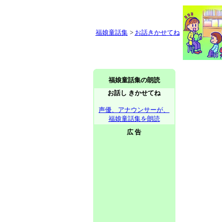
福娘童話集
>
お話きかせてね
福娘童話集の朗読
お話し きかせてね
声優、アナウンサーが、
福娘童話集を朗読
広 告