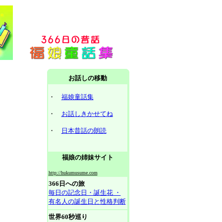
お話しの移動
・
福娘童話集
・
お話しきかせてね
・
日本昔話の朗読
福娘の姉妹サイト
http://hukumusume.com
366日への旅
毎日の記念日・誕生花 ・
有名人の誕生日と性格判断
世界60秒巡り