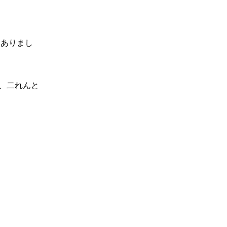
てありまし
、二れんと