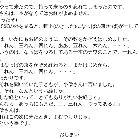
。
って来たので、持って来るのを忘れてしまったのです。
んは、本がなくてはお経がよめません。
ったぞ)
窓の外を見ると、軒下(のきした)になっぱの束(たば)が干し
、いかにもお経のように、その数をかぞえはじめました。
二れん、三れん、四れん、ああ、五れん、六れん、・・・」
うのは、なっぱをつるしてある一本のナワのことで、一れん
。
なっぱの束をかぞえ終わると、またはじめから、
二れん、三れん、四れん、・・・」
っかりです。
れを聞いていた子どもが、小僧さんに言いました。
、それ、なんというお経じゃ」
しな経といって、とてもありがたいお経じゃ」
んなら、あっちにもまだ、二、三れん、つってあるよ」
僧さんは、
れはこの次に来たとき、よむつもりじゃ」
という事です。
おしまい