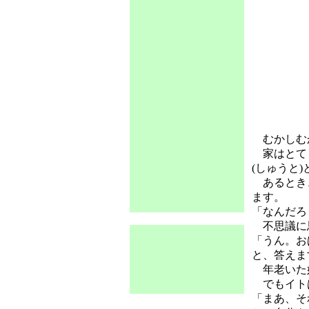
むかしむか
家はとても
(しゅうと
あるとき、
ます。
「なんだろ
不思議に
「うん。お
と、答えま
年老いた姑
でもイト
「まあ、そ