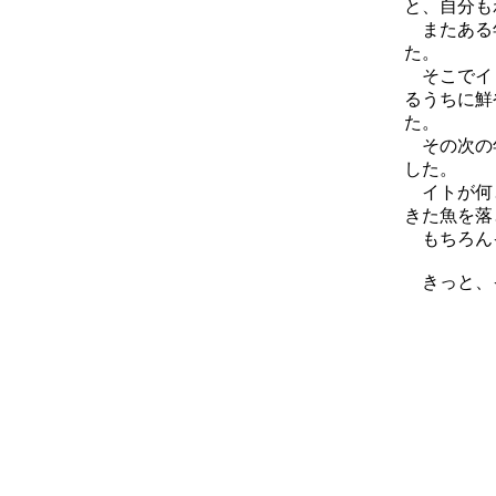
と、自分も
またある年
た。
そこでイト
るうちに鮮
た。
その次の年
した。
イトが何と
きた魚を落
もちろんイ
きっと、イ