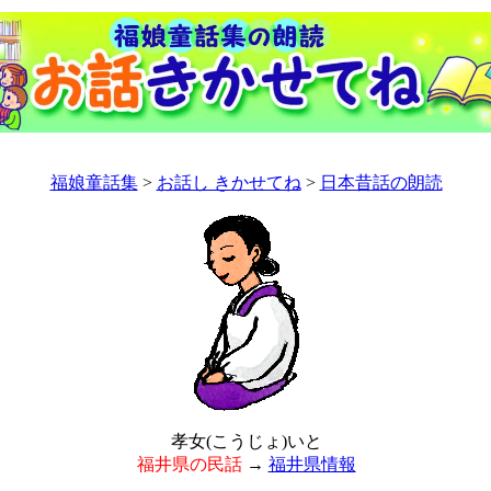
福娘童話集
>
お話し きかせてね
>
日本昔話の朗読
孝女(こうじょ)いと
福井県の民話
→
福井県情報