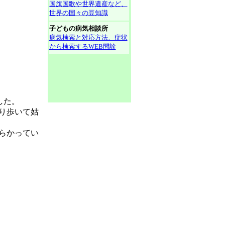
国旗国歌や世界遺産など、
世界の国々の豆知識
子どもの病気相談所
病気検索と対応方法、症状
から検索するWEB問診
した。
り歩いて姑
らかってい