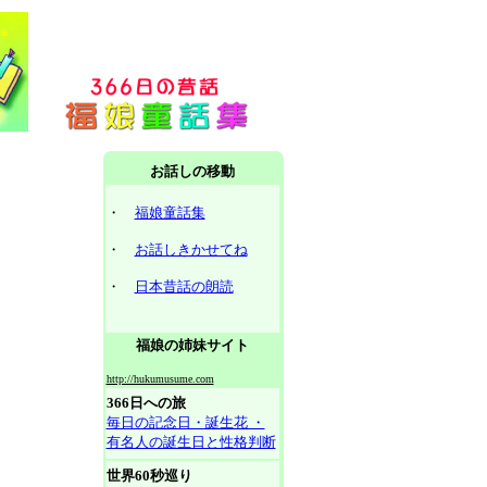
お話しの移動
・
福娘童話集
・
お話しきかせてね
・
日本昔話の朗読
福娘の姉妹サイト
http://hukumusume.com
366日への旅
毎日の記念日・誕生花 ・
有名人の誕生日と性格判断
世界60秒巡り