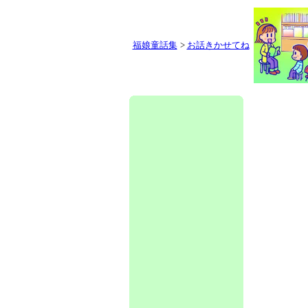
福娘童話集
>
お話きかせてね