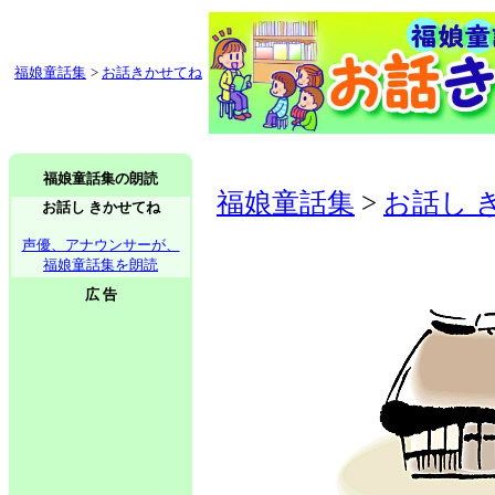
福娘童話集
>
お話きかせてね
福娘童話集の朗読
福娘童話集
>
お話し 
お話し きかせてね
声優、アナウンサーが、
福娘童話集を朗読
広 告