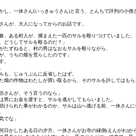
し、一休さん(いっきゅうさん)と言う、とんちで評判の小僧
さんが、大人になってからのお話です。
、ある村人が、捕まえた一匹のサルを殴りつけていました。
、どうしてサルを殴るのだ？」
たずねると、村の男はなおもサルを殴りながら、
が、うちの畑を荒らしたのです」
す。
。
ルも、じゅうぶんに反省したはず。
畑の作物はわたしが買い取るから、そのサルを許してはもら
坊さんが、そう言うのなら」
男にお金を渡すと、サルを逃がしてもらいました。
けられた事がわかるのか、サルは山へ逃げる前、一休さんに
。
気でな」
日かしたある日の夕方、一休さんがお寺の縁側(えんがわ)か