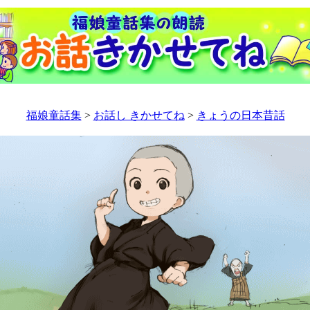
福娘童話集
>
お話し きかせてね
>
きょうの日本昔話