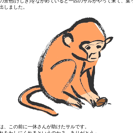
の景色(けしき)をながめていると一匹のサルがやって来て、葉
出しました。
、この前に一休さんが助けたサルです。
れをわしにくれるというのか？ ありがとう」