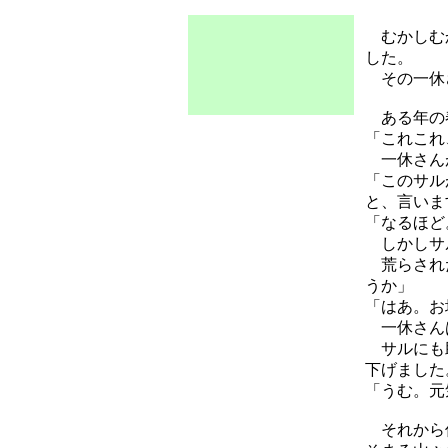
むかしむか
した。
その一休
ある年の春
「これこれ
一休さんが
「このサル
と、言いま
「なるほど
しかしサ
荒らされた
うか」
「はあ。お
一休さんは
サルにも助
下げました
「うむ。元
それから何