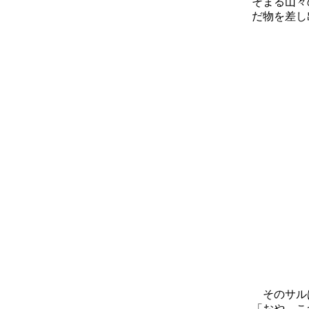
そまる山々
だ物を差し
そのサルは
「おや、こ