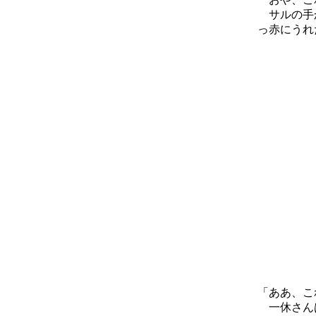
サルの手か
っ赤にうれ
「ああ、こ
一休さんは