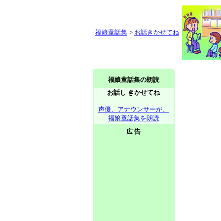
福娘童話集
>
お話きかせてね
福娘童話集の朗読
お話し きかせてね
声優、アナウンサーが、
福娘童話集を朗読
広 告