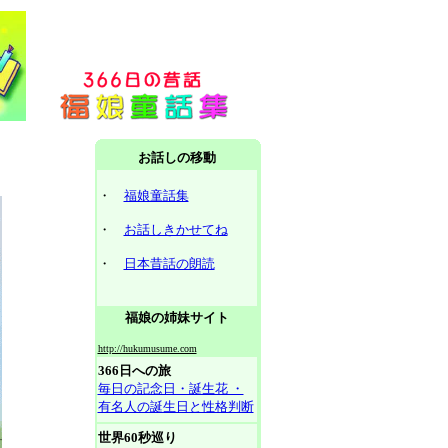
お話しの移動
・
福娘童話集
・
お話しきかせてね
・
日本昔話の朗読
福娘の姉妹サイト
http://hukumusume.com
366日への旅
毎日の記念日・誕生花 ・
有名人の誕生日と性格判断
世界60秒巡り