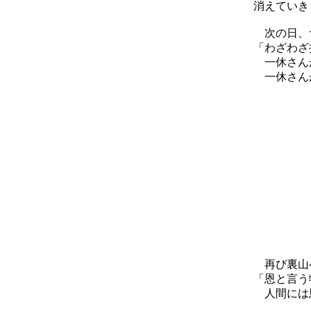
消えていき
次の日、サ
「わざわざ
一休さんが
一休さんが
再び裏山へ
「恩と言う
人間には恩