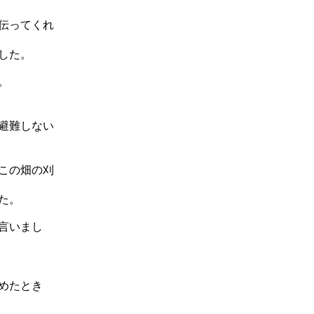
伝ってくれ
した。
。
避難しない
この畑の刈
た。
言いまし
めたとき