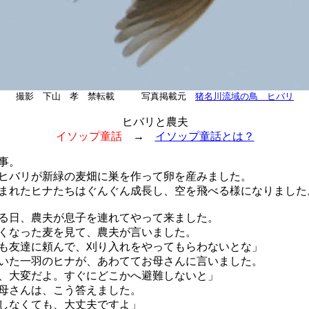
撮影 下山 孝 禁転載 写真掲載元
猪名川流域の鳥 ヒバリ
ヒバリと農夫
イソップ童話
→
イソップ童話とは？
事。
バリが新緑の麦畑に巣を作って卵を産みました。
れたヒナたちはぐんぐん成長し、空を飛べる様になりました
日、農夫が息子を連れてやって来ました。
くなった麦を見て、農夫が言いました。
も友達に頼んで、刈り入れをやってもらわないとな」
た一羽のヒナが、あわててお母さんに言いました。
、大変だよ。すぐにどこかへ避難しないと」
母さんは、こう答えました。
しなくても、大丈夫ですよ」