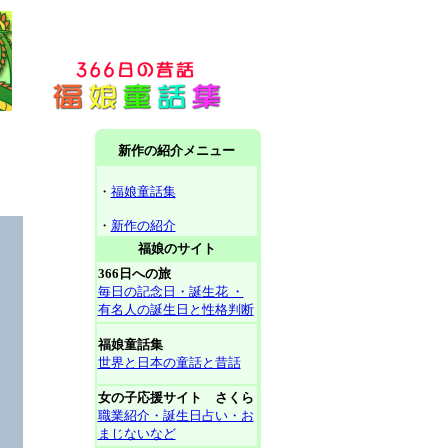
新作の紹介メニュー
・
福娘童話集
・
新作の紹介
福娘のサイト
366日への旅
毎日の記念日・誕生花 ・
有名人の誕生日と性格判断
福娘童話集
世界と日本の童話と昔話
女の子応援サイト さくら
職業紹介・誕生日占い・お
まじないなど