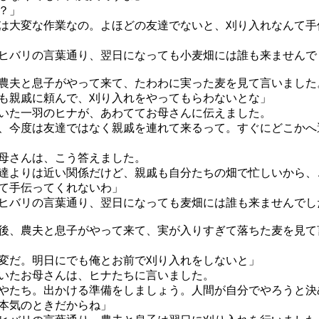
？」
は大変な作業なの。よほどの友達でないと、刈り入れなんて手
バリの言葉通り、翌日になっても小麦畑には誰も来ませんで
夫と息子がやって来て、たわわに実った麦を見て言いました
も親戚に頼んで、刈り入れをやってもらわないとな」
た一羽のヒナが、あわててお母さんに伝えました。
、今度は友達ではなく親戚を連れて来るって。すぐにどこかへ
母さんは、こう答えました。
達よりは近い関係だけど、親戚も自分たちの畑で忙しいから、
て手伝ってくれないわ」
バリの言葉通り、翌日になっても麦畑には誰も来ませんでし
、農夫と息子がやって来て、実が入りすぎて落ちた麦を見て
変だ。明日にでも俺とお前で刈り入れをしないと」
たお母さんは、ヒナたちに言いました。
やたち。出かける準備をしましょう。人間が自分でやろうと決
本気のときだからね」