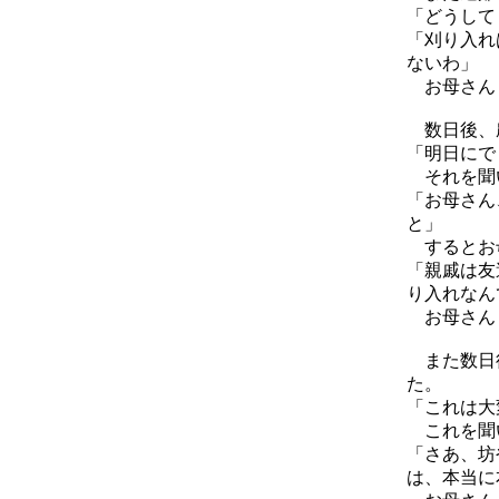
「どうして
「刈り入れ
ないわ」
お母さんヒ
数日後、農
「明日にで
それを聞い
「お母さん
と」
するとお
「親戚は友
り入れなん
お母さんヒ
また数日後
た。
「これは大
これを聞い
「さあ、坊
は、本当に