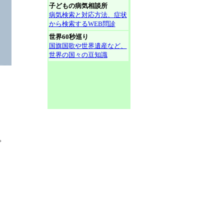
子どもの病気相談所
病気検索と対応方法、症状
から検索するWEB問診
世界60秒巡り
国旗国歌や世界遺産など、
世界の国々の豆知識
。