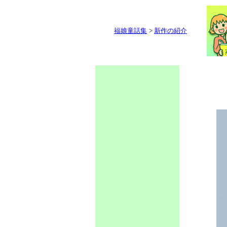
福娘童話集
>
新作の紹介