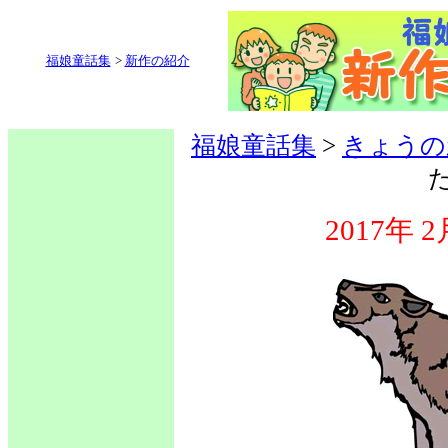
福娘童話集
>
新作の紹介
福娘童話集
>
きょうの
2017年