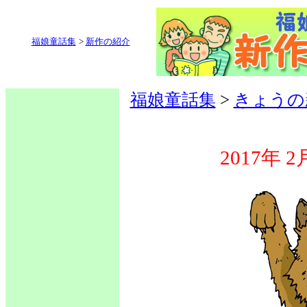
福娘童話集
>
新作の紹介
福娘童話集
>
きょうの
2017年