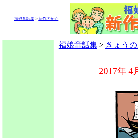
福娘童話集
>
新作の紹介
福娘童話集
>
きょうの
2017年