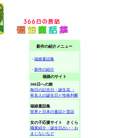
新作の紹介メニュー
・
福娘童話集
・
新作の紹介
福娘のサイト
366日への旅
毎日の記念日・誕生花 ・
有名人の誕生日と性格判断
福娘童話集
世界と日本の童話と昔話
女の子応援サイト さくら
職業紹介・誕生日占い・お
まじないなど