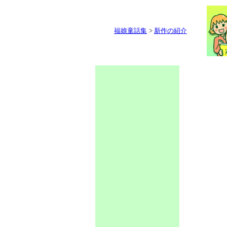
福娘童話集
>
新作の紹介