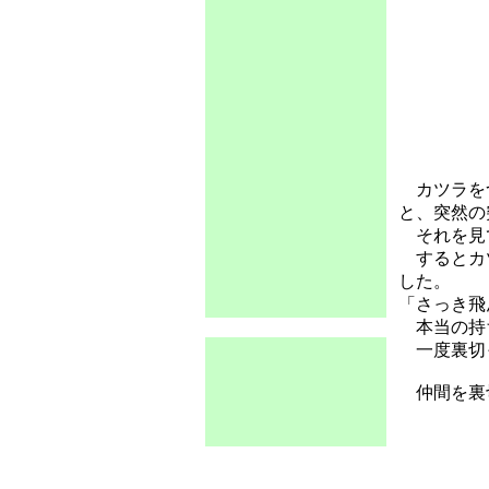
カツラをつ
と、突然の
それを見
するとカツ
した。
「さっき飛
本当の持
一度裏切っ
仲間を裏切