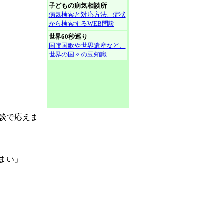
子どもの病気相談所
病気検索と対応方法、症状
から検索するWEB問診
世界60秒巡り
国旗国歌や世界遺産など、
世界の国々の豆知識
談で応えま
まい」