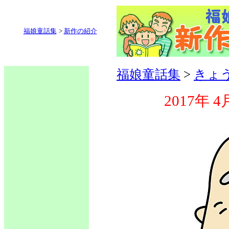
福娘童話集
>
新作の紹介
福娘童話集
>
きょ
2017年