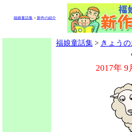
福娘童話集
>
新作の紹介
福娘童話集
>
きょうの
2017年