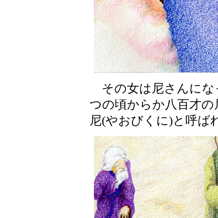
その女は尼さんにな
つの頃からか八百才の
尼(やおびくに)と呼