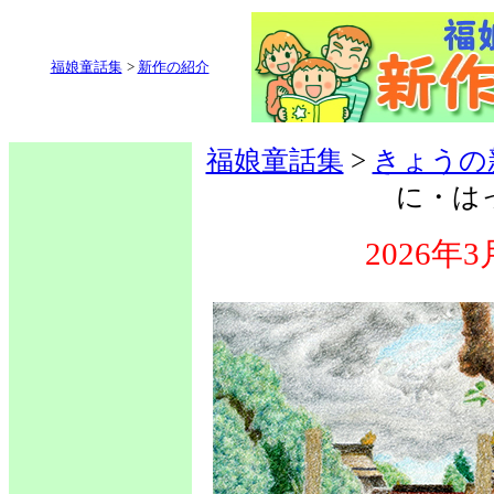
福娘童話集
>
新作の紹介
福娘童話集
>
きょうの
に・は
2026年