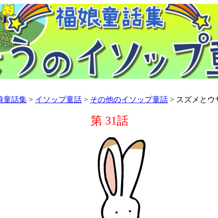
娘童話集
>
イソップ童話
>
その他のイソップ童話
> スズメとウ
第 31話