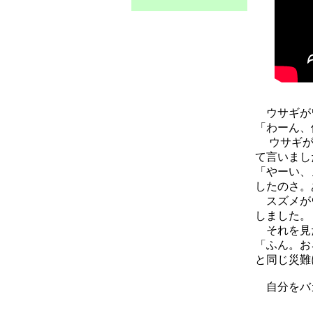
ウサギが
「わーん、
ウサギが泣
て言いまし
「やーい、
したのさ。
スズメがウ
しました。
それを見た
「ふん。お
と同じ災難
自分をバカ