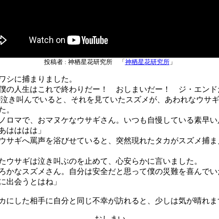
投稿者 : 神栖星花研究所 「
神栖星花研究所
」
ワシに捕まりました。
僕の人生はこれで終わりだー！ おしまいだー！ ジ・エンド
き叫んでいると、それを見ていたスズメが、あわれなウサギ
た。
ノロマで、おマヌケなウサギさん。いつも自慢している素早い
あはははは」
サギへ罵声を浴びせていると、突然現れたタカがスズメ捕ま
ウサギは泣き叫ぶのを止めて、心安らかに言いました。
ろかなスズメさん。自分は安全だと思って僕の災難を喜んでい
に出会うとはね」
にした相手に自分と同じ不幸が訪れると、少しは気が晴れま
おしまい