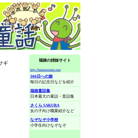
福娘の姉妹サイト
サギ
http://hukumusume.com
366日への旅
毎日の記念日などを紹介
福娘童話集
日本最大の童話・昔話集
さくら SAKURA
女の子向け職業紹介など
なぞなぞ小学校
小学生向けなぞなぞ