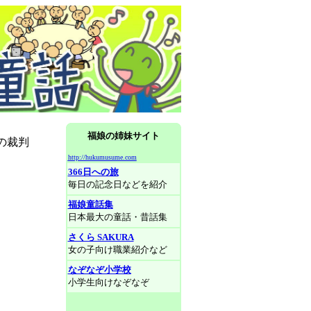
福娘の姉妹サイト
の裁判
http://hukumusume.com
366日への旅
毎日の記念日などを紹介
福娘童話集
日本最大の童話・昔話集
さくら SAKURA
女の子向け職業紹介など
なぞなぞ小学校
小学生向けなぞなぞ