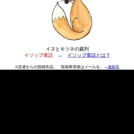
イヌとキツネの裁判
イソップ童話
→
イソップ童話とは？
※読者からの投稿作品。 投稿希望者はメールを。→
連絡先