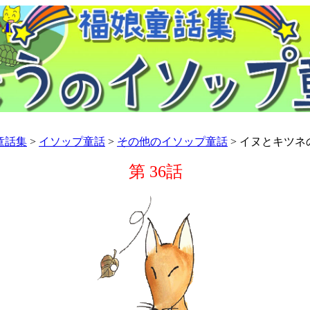
童話集
>
イソップ童話
>
その他のイソップ童話
> イヌとキツネ
第 36話