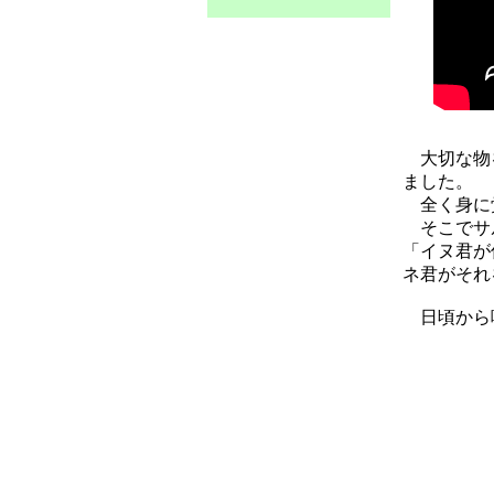
大切な物を
ました。
全く身に覚
そこでサル
「イヌ君が
ネ君がそれ
日頃から嘘