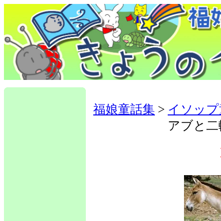
福娘童話集
>
イソップ
アブと二