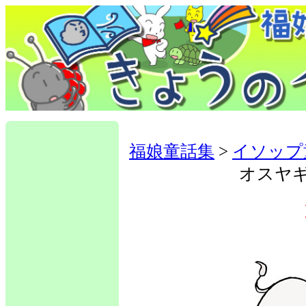
福娘童話集
>
イソップ
オスヤ