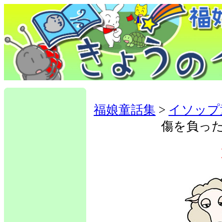
福娘童話集
>
イソップ
傷を負っ