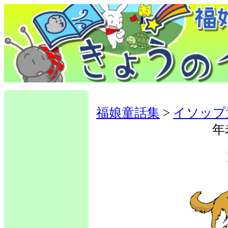
福娘童話集
>
イソップ
年