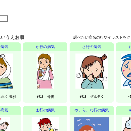
あいうえお順
調べたい病名の行やイラストをク
の病気
か行の病気
さ行の病気
おたふく風邪
ｲﾗｽﾄ 骨折
ｲﾗｽﾄ ぜんそく
ｲ
の病気
ま行の病気
や、ら、わ行の病気