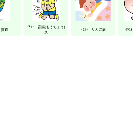
ｲﾗｽﾄ 盲腸(もうちょう)
ﾄ 貧血
ｲﾗｽﾄ りんご病
ｲﾗｽ
炎