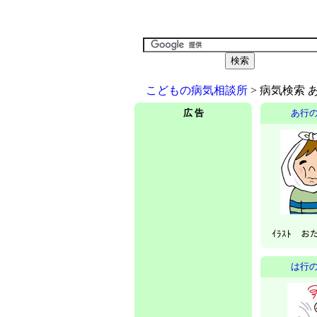
こどもの病気相談所
> 病気検索 
広 告
あ行
ｲﾗｽﾄ 
は行