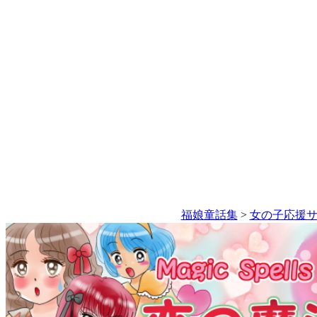
福娘童話集
>
女の子応援サ