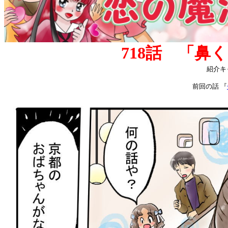
718話 「鼻
紹介キ
前回の話 『