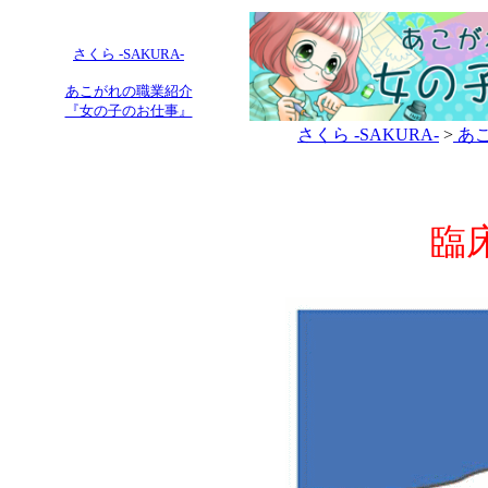
さくら -SAKURA-
あこがれの職業紹介
『女の子のお仕事』
さくら -SAKURA-
>
あこ
臨