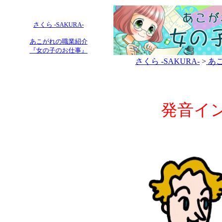
さくら -SAKURA-
あこがれの職業紹介
『女の子のお仕事』
さくら -SAKURA-
>
あこ
発音イ