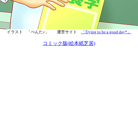
イラスト 「ぺんた♪」 運営サイト
「Trying to be a good day*」
コミック版(絵本紙芝居)