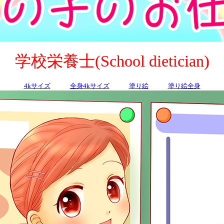
学校栄養士(School dietician)
4kサイズ
全身4kサイズ
塗り絵
塗り絵全身