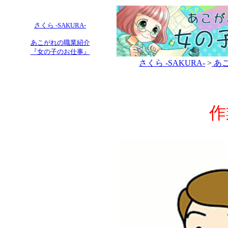
さくら -SAKURA-
あこがれの職業紹介
『女の子のお仕事』
さくら -SAKURA-
>
あこ
作