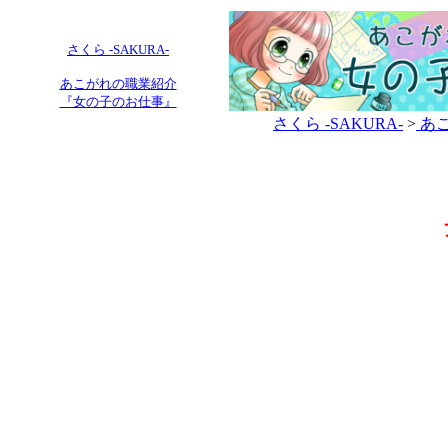
さくら -SAKURA-
あこがれの職業紹介
『女の子のお仕事』
さくら -SAKURA-
>
あこ